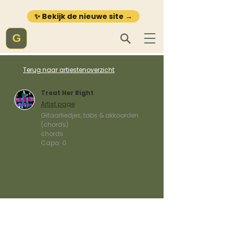
✨ Bekijk de nieuwe site →
G
Terug naar artiestenoverzicht
Treat Her Right
Artist page
Gitaarliedjes, tabs & akkoorden
(chords)
chords
Capo:
0