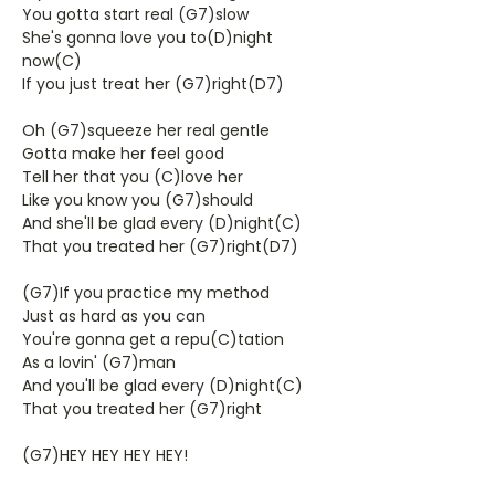
You gotta start real (G7)slow
She's gonna love you to(D)night
now(C)
If you just treat her (G7)right(D7)
Oh (G7)squeeze her real gentle
Gotta make her feel good
Tell her that you (C)love her
Like you know you (G7)should
And she'll be glad every (D)night(C)
That you treated her (G7)right(D7)
(G7)If you practice my method
Just as hard as you can
You're gonna get a repu(C)tation
As a lovin' (G7)man
And you'll be glad every (D)night(C)
That you treated her (G7)right
(G7)HEY HEY HEY HEY!