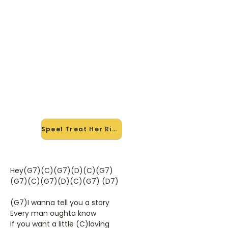
🎸 Speel Treat Her Right mee —
op jouw tempo
✨ Nieuw • preview — op onze
vernieuwde website speel je Treat
Her Right van Roy Head mee met de
interactieve speler: vertraag het
tempo, loop de lastige stukken en zie
je akkoorden meelopen. Test 'm
alvast.
Speel Treat Her Right mee →
Hey(G7)(C)(G7)(D)(C)(G7)
(G7)(C)(G7)(D)(C)(G7) (D7)
(G7)I wanna tell you a story
Every man oughta know
If you want a little (C)loving