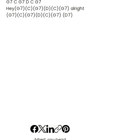
G7 C G7 D C G7
Hey(G7)(C)(G7)(D)(C)(G7) alright
(G7)(C)(G7)(D)(C)(G7) (D7)
Artiest: roy-head