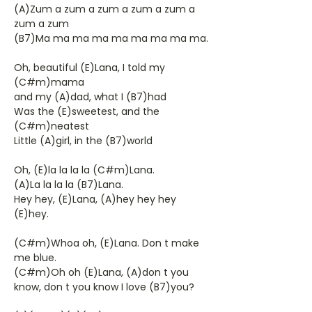
(A)Zum a zum a zum a zum a zum a
zum a zum
(B7)Ma ma ma ma ma ma ma ma ma.
Oh, beautiful (E)Lana, I told my
(C#m)mama
and my (A)dad, what I (B7)had
Was the (E)sweetest, and the
(C#m)neatest
Little (A)girl, in the (B7)world
Oh, (E)la la la la (C#m)Lana.
(A)La la la la (B7)Lana.
Hey hey, (E)Lana, (A)hey hey hey
(E)hey.
(C#m)Whoa oh, (E)Lana. Don t make
me blue.
(C#m)Oh oh (E)Lana, (A)don t you
know, don t you know I love (B7)you?