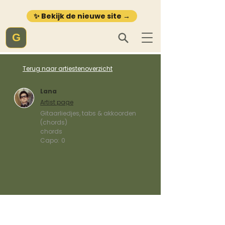
✨ Bekijk de nieuwe site →
G
Terug naar artiestenoverzicht
Lana
Artist page
Gitaarliedjes, tabs & akkoorden
(chords)
chords
Capo:
0