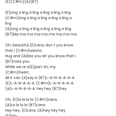
(E)(C#m)(A)(B7)
(E)Ling a ling a ling a ling a ling a ling
(C#m)Ling a ling a ling a ling a ling a
ling
(A)Ling a ling a ling a ling a ling a ling
(B7)Ma ma ma ma ma ma ma ma ma.
Oh, beautiful (E)Lana, don t you know
that I (C#m)wanna
Hug and (A)kiss you let you know that I
(B7)miss you
While we re a(E)part oh, my
(C#m)heart,
All it can (A)say is (B7)L-A-N-A-A-A-A
(E)L-A-N-A-A-A. (C#m)L-A-N-A-A-A.
(A)L-A-N-A-A-A. hey hey (B7)hey
Oh, (E)la la la la (C#m)Lana.
(A)La la la la (B7)Lana.
Hey hey, (E)Lana, (A)hey hey hey
(E)hey.