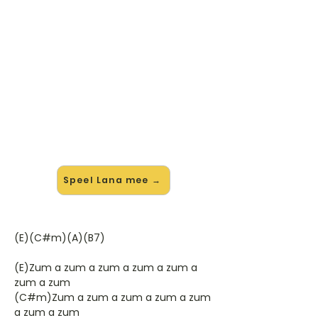
🎸 Speel Lana mee — op jouw
tempo
✨ Nieuw • preview — op onze
vernieuwde website speel je Lana
van Roy Orbison mee met de
interactieve speler: vertraag het
tempo, loop de lastige stukken en zie
je akkoorden meelopen. Test 'm
alvast.
Speel Lana mee →
(E)(C#m)(A)(B7)
(E)Zum a zum a zum a zum a zum a
zum a zum
(C#m)Zum a zum a zum a zum a zum
a zum a zum