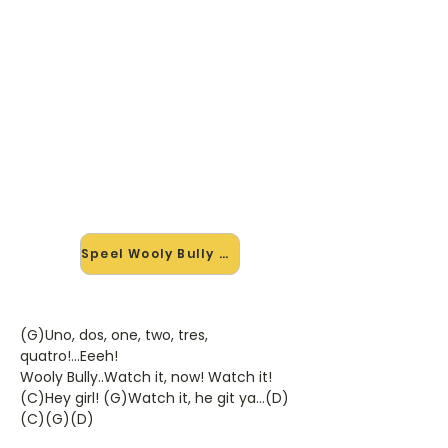
🎸 Speel Wooly Bully mee — op
jouw tempo
✨ Nieuw • preview — op onze
vernieuwde website speel je Wooly
Bully van Sam The Sham And The
Pharaohs mee met de interactieve
speler: vertraag het tempo, loop de
lastige stukken en zie je akkoorden
meelopen. Test 'm alvast.
Speel Wooly Bully mee →
(G)Uno, dos, one, two, tres,
quatro!...Eeeh!
Wooly Bully..Watch it, now! Watch it!
(C)Hey girl! (G)Watch it, he git ya...(D)
(C)(G)(D)