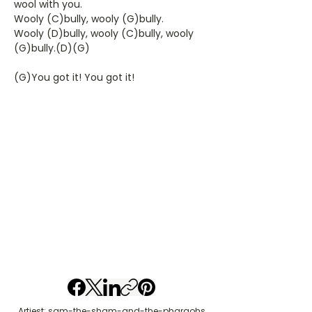
wool with you.
Wooly (C)bully, wooly (G)bully.
Wooly (D)bully, wooly (C)bully, wooly
(G)bully.(D)(G)
(G)You got it! You got it!
Artiest: sam-the-sham-and-the-pharaohs