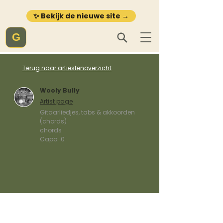
✨ Bekijk de nieuwe site →
G
Terug naar artiestenoverzicht
Wooly Bully
Artist page
Gitaarliedjes, tabs & akkoorden
(chords)
chords
Capo:
0