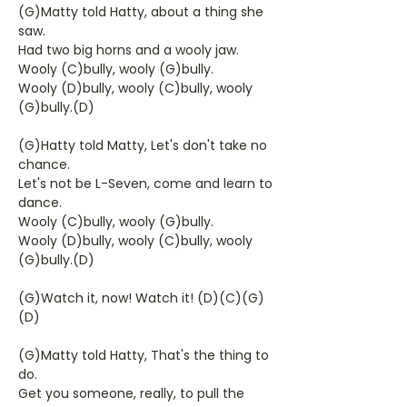
(G)Matty told Hatty, about a thing she
saw.
Had two big horns and a wooly jaw.
Wooly (C)bully, wooly (G)bully.
Wooly (D)bully, wooly (C)bully, wooly
(G)bully.(D)
(G)Hatty told Matty, Let's don't take no
chance.
Let's not be L-Seven, come and learn to
dance.
Wooly (C)bully, wooly (G)bully.
Wooly (D)bully, wooly (C)bully, wooly
(G)bully.(D)
(G)Watch it, now! Watch it! (D)(C)(G)
(D)
(G)Matty told Hatty, That's the thing to
do.
Get you someone, really, to pull the