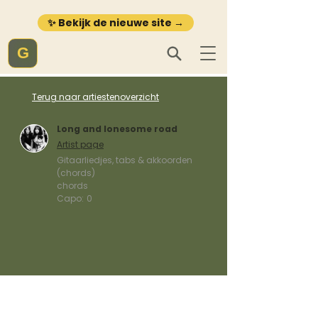
✨ Bekijk de nieuwe site →
G
Terug naar artiestenoverzicht
Long and lonesome road
Artist page
Gitaarliedjes, tabs & akkoorden
(chords)
chords
Capo:
0