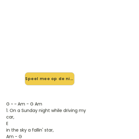
🎸 Speel Long And Lonesome
Road mee — op jouw tempo
✨ Nieuw • preview — op onze
vernieuwde website speel je Long
And Lonesome Road van Schocking
Blue mee met de interactieve speler:
vertraag het tempo, loop de lastige
stukken en zie je akkoorden
meelopen. Test 'm alvast.
Speel mee op de nieuwe site →
G ~ ~ Am - G Am
1. On a Sunday night while driving my
car,
E
in the sky a fallin' star,
Am - G