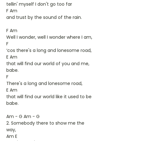
tellin' myself I don't go too far
F Am
and trust by the sound of the rain.
F Am
Well I wonder, well I wonder where I am,
F
‘cos there's a long and lonesome road,
E Am
that will find our world of you and me,
babe.
F
There's a long and lonesome road,
E Am
that will find our world like it used to be
babe.
Am - G Am - G
2. Somebody there to show me the
way,
Am E