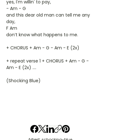
yes, I'm willin' to pay,
- Am - G
and this dear old man can tell me any
day,
F Am
don’t know what happens to me.
+ CHORUS + Am - G - Am - E (2x)
+ repeat verse 1 + CHORUS + Am - G -
Am - E (2x) ....
(Shocking Blue)
Artiest: schocking-blue