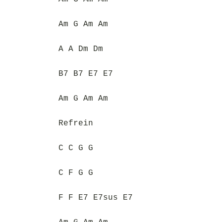
Am G Am Am
A A Dm Dm
B7 B7 E7 E7
Am G Am Am
Refrein
C C G G
C F G G
F F E7 E7sus E7