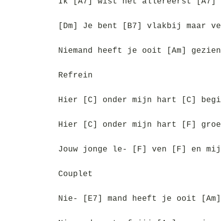
Ik [A7] wist het allereerst [A7] 
[Dm] Je bent [B7] vlakbij maar ve
Niemand heeft je ooit [Am] gezien
Refrein
Hier [C] onder mijn hart [C] begi
Hier [C] onder mijn hart [F] groe
Jouw jonge le- [F] ven [F] en mij
Couplet
Nie- [E7] mand heeft je ooit [Am]