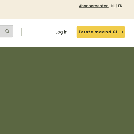
Abonnementen
NL
|
EN
Log in
Eerste maand €1