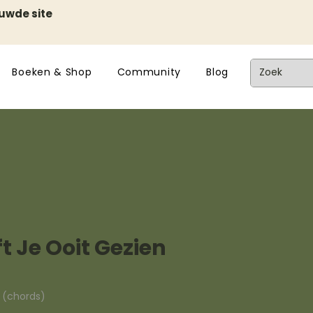
euwde site
Boeken & Shop
Community
Blog
 Je Ooit Gezien
n (chords)