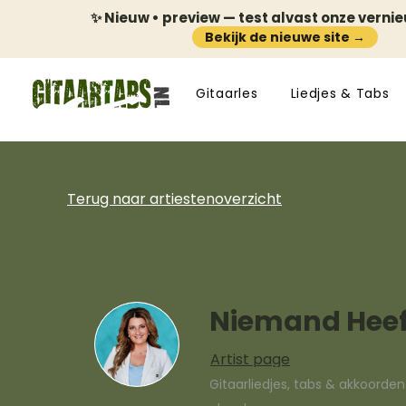
✨ Nieuw • preview — test alvast onze verni
Bekijk de nieuwe site →
Gitaarles
Liedjes & Tabs
Terug naar artiestenoverzicht
Niemand Heeft
Artist page
Gitaarliedjes, tabs & akkoorde