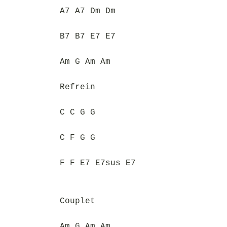
A7 A7 Dm Dm
B7 B7 E7 E7
Am G Am Am
Refrein
C C G G
C F G G
F F E7 E7sus E7
Couplet
Am G Am Am