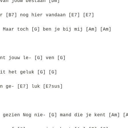
van jouw bestaan [Dm]
r [B7] nog hier vandaan [E7] [E7]
 Maar toch [G] ben je bij mij [Am] [Am]
nt jouw le- [G] ven [G]
it het geluk [G] [G]
n ge- [E7] luk [E7sus]
 gezien Nog nie- [G] mand die je kent [Am] [