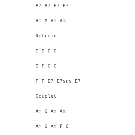
B7 B7 E7 E7
Am G Am Am
Refrein
C C G G
C F G G
F F E7 E7sus E7
Couplet
Am G Am Am
Am G Am F C