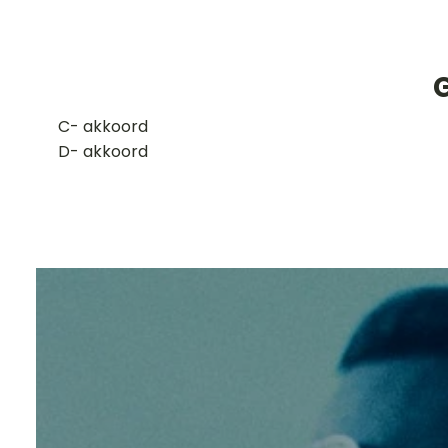
G
​C- akkoord
D- akkoord