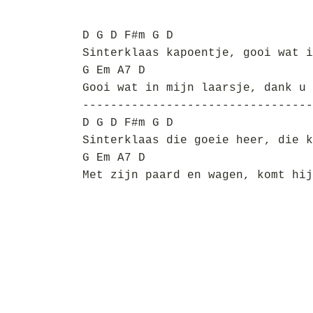
D G D F#m G D
Sinterklaas kapoentje, gooi wat i
G Em A7 D
Gooi wat in mijn laarsje, dank u 
---------------------------------
D G D F#m G D
Sinterklaas die goeie heer, die k
G Em A7 D
Met zijn paard en wagen, komt hij