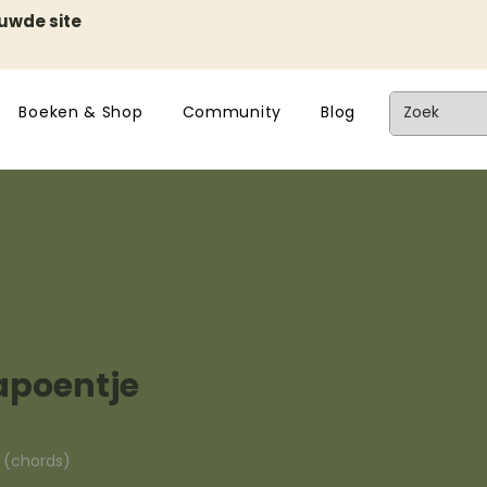
euwde site
Boeken & Shop
Community
Blog
apoentje
n (chords)