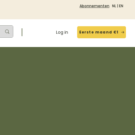
Abonnementen
NL
|
EN
Log in
Eerste maand €1