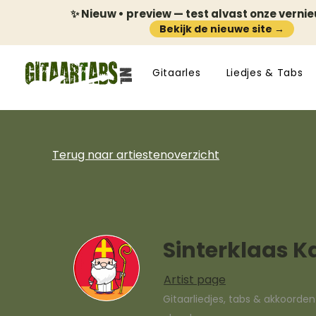
✨ Nieuw • preview — test alvast onze verni
Bekijk de nieuwe site →
Gitaarles
Liedjes & Tabs
Terug naar artiestenoverzicht
Sinterklaas K
Artist page
Gitaarliedjes, tabs & akkoorde