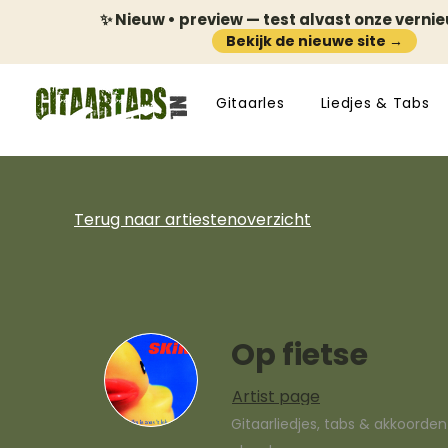
✨ Nieuw • preview — test alvast onze verni
Bekijk de nieuwe site →
Gitaarles
Liedjes & Tabs
Terug naar artiestenoverzicht
Op fietse
Artist page
Gitaarliedjes, tabs & akkoorde