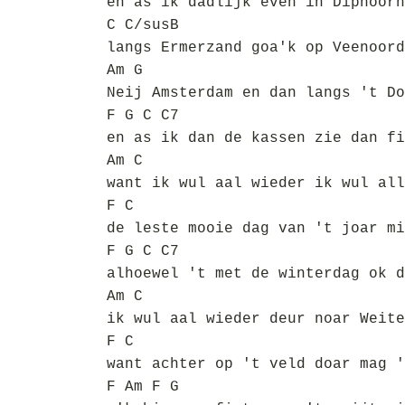
en as ik dadlijk even in Diphoorn
C C/susB
langs Ermerzand goa'k op Veenoord
Am G
Neij Amsterdam en dan langs 't Do
F G C C7
en as ik dan de kassen zie dan fi
Am C
want ik wul aal wieder ik wul all
F C
de leste mooie dag van 't joar mi
F G C C7
alhoewel 't met de winterdag ok d
Am C
ik wul aal wieder deur noar Weite
F C
want achter op 't veld doar mag '
F Am F G