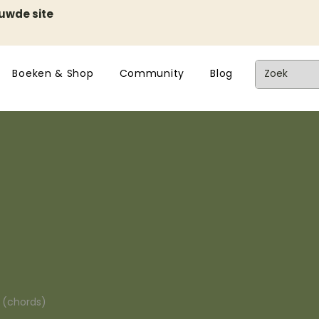
euwde site
Boeken & Shop
Community
Blog
n (chords)