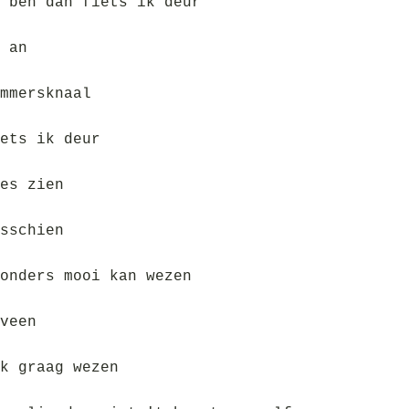
 ben dan fiets ik deur
 an
mmersknaal
ets ik deur
es zien
sschien
onders mooi kan wezen
veen
k graag wezen