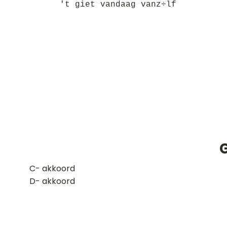
't giet vandaag vanz÷lf
G
​C- akkoord
D- akkoord