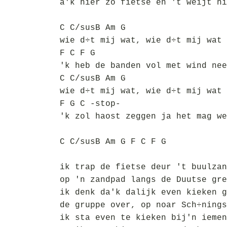
a'k hier zo fietse en 't weijt ni
C C/susB Am G
wie d÷t mij wat, wie d÷t mij wat 
F C F G
'k heb de banden vol met wind nee
C C/susB Am G
wie d÷t mij wat, wie d÷t mij wat 
F G C -stop-
'k zol haost zeggen ja het mag we
C C/susB Am G F C F G
ik trap de fietse deur 't buulzan
op 'n zandpad langs de Duutse gre
ik denk da'k dalijk even kieken g
de gruppe over, op noar Sch÷nings
ik sta even te kieken bij'n iemen