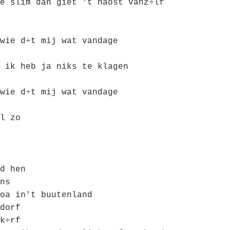
e slim dan giet 't haost vanz÷lf
wie d÷t mij wat vandage
 ik heb ja niks te klagen
wie d÷t mij wat vandage
l zo
d hen
ns
oa in't buutenland
dorf
k÷rf