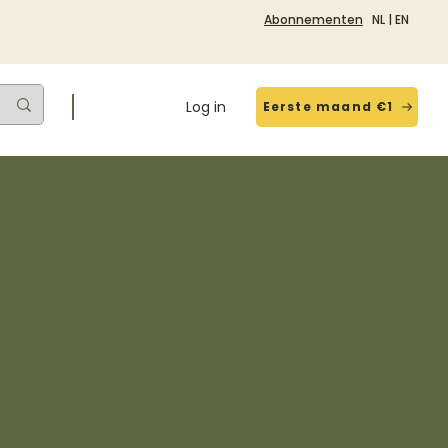
Abonnementen
NL
|
EN
Log in
Eerste maand €1