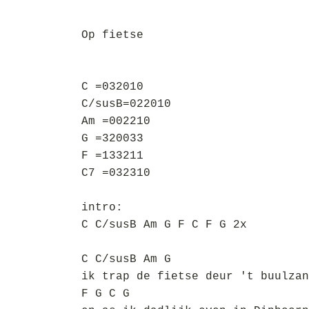
Op fietse
C =032010
C/susB=022010
Am =002210
G =320033
F =133211
C7 =032310
intro:
C C/susB Am G F C F G 2x
C C/susB Am G
ik trap de fietse deur 't buulzan
F G C G