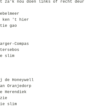
t za'k nou doen links of recht deur
ebelmeer
 ken 't hier
tie gao
arger-Compas
tersebos
e slim
j de Honeywell
an Oranjedorp
e Herendiek
zie
ie slim