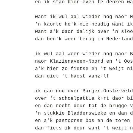
en ik stao hier even te denken wa
want ik wul aal wieder nog naor H
'n kaorte he'k nie neudig want ik
want a'k daor dalijk over 'n sloo
dan ben'k weer terug in Nederland
ik wul aal weer wieder nog naor B
naor Klazienaveen-Noord en 't Oos
a'k hier zo fietse en 't weijt ni
dan giet 't haost vanz÷lf
ik gao nou over Barger-Oosterveld
over 't schoelpattie k÷rt daor bi
en dan recht deur tot de brugge v
'n stukkie Bladderswieke en dan d
en a'k pastoorse bos en de toren 
dan fiets ik deur want 't weijt n