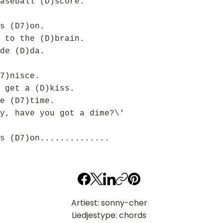
aseball (D)score.
s (D7)on.
 to the (D)brain.
de (D)da.
7)nisce.
 get a (D)kiss.
e (D7)time.
y, have you got a dime?\'
s (D7)on..............
Artiest: sonny-cher
Liedjestype: chords