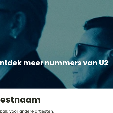
ntdek meer nummers van U2
iestnaam
balk voor andere artiesten.