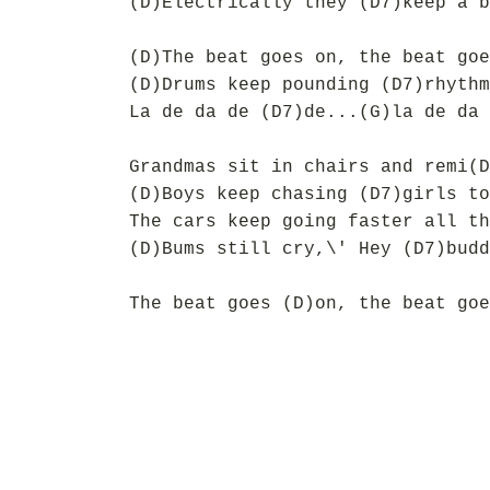
(D)Electrically they (D7)keep a b
(D)The beat goes on, the beat goe
(D)Drums keep pounding (D7)rhythm
La de da de (D7)de...(G)la de da 
Grandmas sit in chairs and remi(D
(D)Boys keep chasing (D7)girls to
The cars keep going faster all th
(D)Bums still cry,\' Hey (D7)budd
The beat goes (D)on, the beat goe