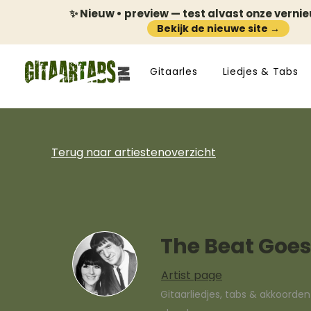
✨ Nieuw • preview — test alvast onze verni
Bekijk de nieuwe site →
Gitaarles
Liedjes & Tabs
Terug naar artiestenoverzicht
The Beat Goe
Artist page
Gitaarliedjes, tabs & akkoorde