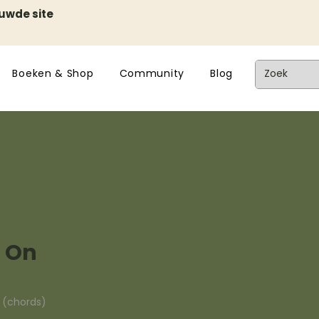
euwde site
Boeken & Shop
Community
Blog
s On
n (chords)