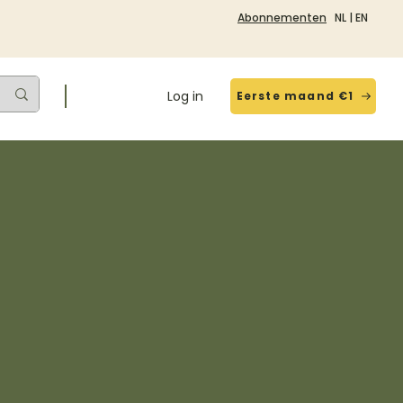
Abonnementen
NL
|
EN
Log in
Eerste maand €1