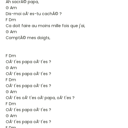
Ah sacrÃ© papa,
G Am
Dis-moi oÃ¹ es-tu cachÃ© ?
F Dm
Ca doit faire au moins mille fois que j'ai,
G Am
ComptÃ© mes doigts,
F Dm
OÃ¹ t'es papa oÃ¹ t'es ?
G Am
OÃ¹ t'es papa oÃ¹ t'es ?
F Dm
OÃ¹ t'es papa oÃ¹ t'es ?
G Am
OÃ¹ t'es oÃ¹ t'es oÃ¹ papa, oÃ¹ t'es ?
F Dm
OÃ¹ t'es papa oÃ¹ t'es ?
G Am
OÃ¹ t'es papa oÃ¹ t'es ?
F Dm