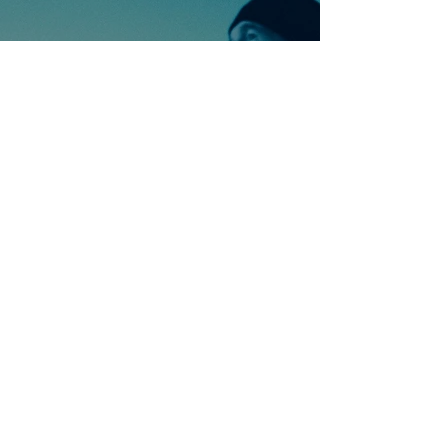
Ontdek meer nummers
van U2
Meer nummers van
artiestnaam
Helaas geen andere tabs & chords,