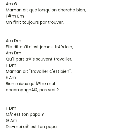
Am G
Maman dit que lorsqu'on cherche bien,
F#m Bm
On finit toujours par trouver,
Am Dm
Elle dit qu'il n'est jamais trÃ¨s loin,
Am Dm
Qu'il part trÃ¨s souvent travailler,
F Dm
Maman dit "travailler c'est bien",
E Am
Bien mieux qu'Ãªtre mal
accompagnÃ©, pas vrai ?
F Dm
OÃ¹ est ton papa ?
G Am
Dis-moi oÃ¹ est ton papa.