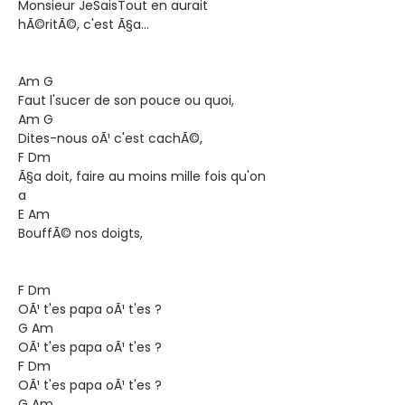
Monsieur JeSaisTout en aurait
hÃ©ritÃ©, c'est Ã§a...
Am G
Faut l'sucer de son pouce ou quoi,
Am G
Dites-nous oÃ¹ c'est cachÃ©,
F Dm
Ã§a doit, faire au moins mille fois qu'on
a
E Am
BouffÃ© nos doigts,
F Dm
OÃ¹ t'es papa oÃ¹ t'es ?
G Am
OÃ¹ t'es papa oÃ¹ t'es ?
F Dm
OÃ¹ t'es papa oÃ¹ t'es ?
G Am