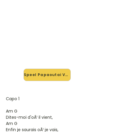
🎸 Speel Papaoutai V1 mee —
op jouw tempo
✨ Nieuw • preview — op onze
vernieuwde website speel je
Papaoutai V1 van Stomae mee met
de interactieve speler: vertraag het
tempo, loop de lastige stukken en zie
je akkoorden meelopen. Test 'm
alvast.
Speel Papaoutai V1 mee →
Capo 1
Am G
Dites-moi d'oÃ¹ il vient,
Am G
Enfin je saurais oÃ¹ je vais,