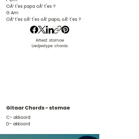
OÃ¹ t'es papa oÃ¹ t'es ?
G Am
OÃ¹ t'es oÃ¹ t'es oÃ¹ papa, oÃ¹ t'es ?
Artiest: stomae
Liedjestype: chords
Gitaar Chords - stomae
​C- akkoord
D- akkoord