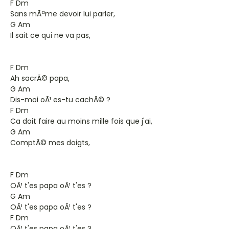
F Dm
Sans mÃªme devoir lui parler,
G Am
Il sait ce qui ne va pas,
F Dm
Ah sacrÃ© papa,
G Am
Dis-moi oÃ¹ es-tu cachÃ© ?
F Dm
Ca doit faire au moins mille fois que j'ai,
G Am
ComptÃ© mes doigts,
F Dm
OÃ¹ t'es papa oÃ¹ t'es ?
G Am
OÃ¹ t'es papa oÃ¹ t'es ?
F Dm
OÃ¹ t'es papa oÃ¹ t'es ?