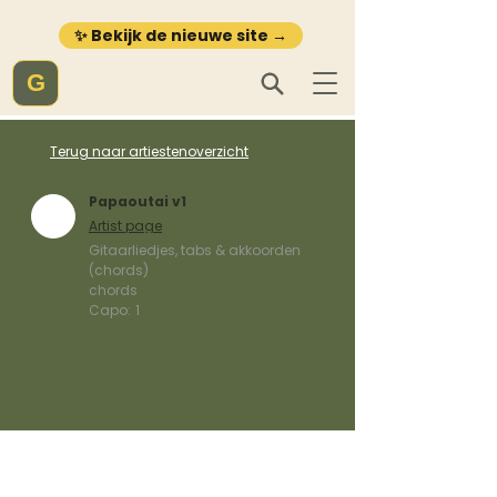
✨ Bekijk de nieuwe site →
G
Terug naar artiestenoverzicht
Papaoutai v1
Artist page
Gitaarliedjes, tabs & akkoorden
(chords)
chords
Capo:
1