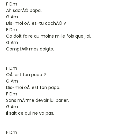
F Dm
Ah sacrÃ© papa,
G Am
Dis-moi oÃ¹ es-tu cachÃ© ?
F Dm
Ca doit faire au moins mille fois que j'ai,
G Am
ComptÃ© mes doigts,
F Dm
OÃ¹ est ton papa ?
G Am
Dis-moi oÃ¹ est ton papa.
F Dm
Sans mÃªme devoir lui parler,
G Am
Il sait ce qui ne va pas,
F Dm