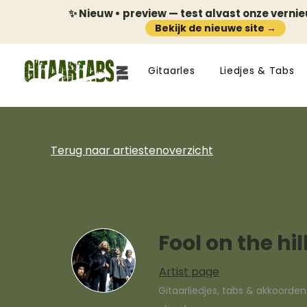
✨ Nieuw • preview — test alvast onze verni
Bekijk de nieuwe site →
Gitaarles
Liedjes & Tabs
Terug naar artiestenoverzicht
Fool on the hil
Artist page
Gitaarliedjes, tabs & akkoorde