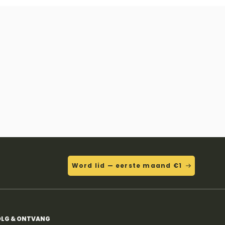
Word lid — eerste maand €1
LG & ONTVANG