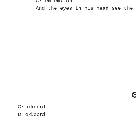
C7 Dm Dm7 D6
And the eyes in his head see the 
​C- akkoord
D- akkoord