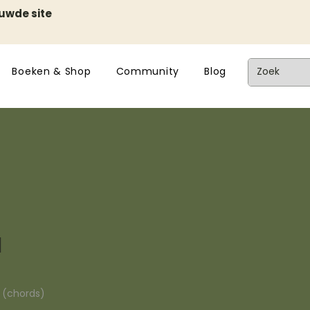
euwde site
Boeken & Shop
Community
Blog
l
n (chords)