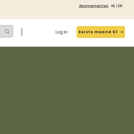
Abonnementen
NL
|
EN
Log in
Eerste maand €1