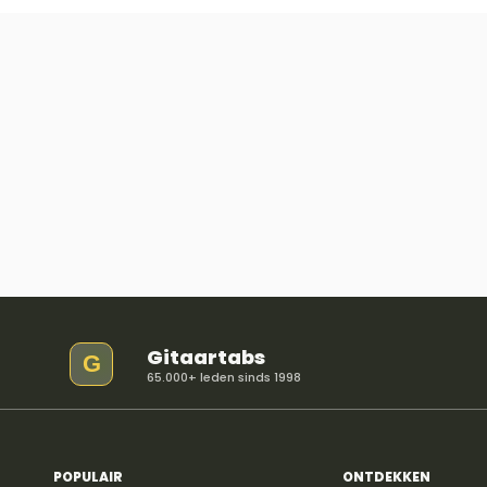
Gitaartabs
G
65.000+ leden sinds 1998
POPULAIR
ONTDEKKEN