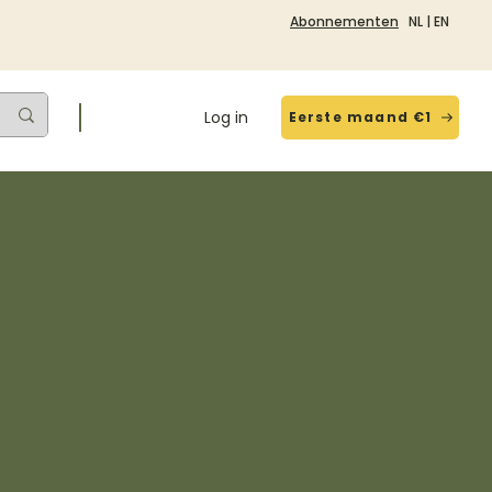
Abonnementen
NL
|
EN
Log in
Eerste maand €1