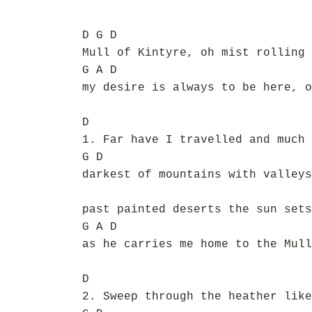
D G D
Mull of Kintyre, oh mist rolling 
G A D
my desire is always to be here, o
D
1. Far have I travelled and much 
G D
darkest of mountains with valleys
past painted deserts the sun sets
G A D
as he carries me home to the Mull
D
2. Sweep through the heather like