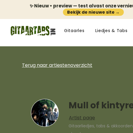
✨ Nieuw • preview — test alvast onze verni
Bekijk de nieuwe site →
Gitaarles
Liedjes & Tabs
Terug naar artiestenoverzicht
Mull of kintyr
Artist page
Gitaarliedjes, tabs & akkoorde