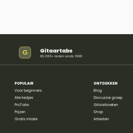
Gitaartabs
G
65.000+ leden sinds 1998
POPULAIR
ONTDEKKEN
Voor beginners
Blog
Alle liedjes
Discussie groep
ProTabs
Gitaarboeken
Prijzen
Shop
Gratis intake
Artiesten