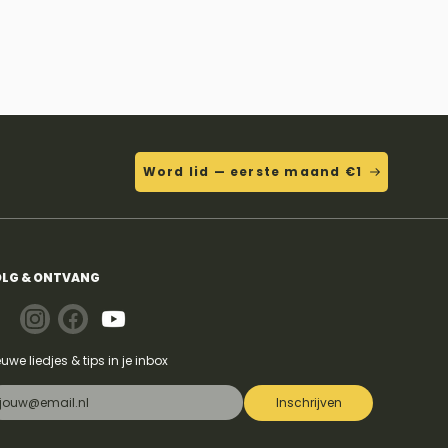
Word lid — eerste maand €1
LG & ONTVANG
euwe liedjes & tips in je inbox
Inschrijven