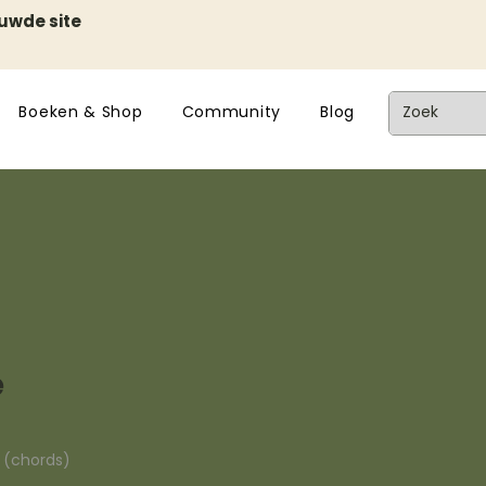
euwde site
Boeken & Shop
Community
Blog
e
n (chords)