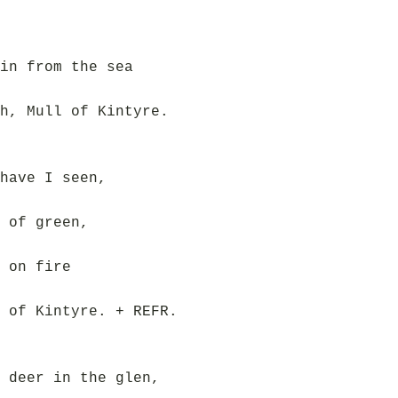
in from the sea
h, Mull of Kintyre.
have I seen,
 of green,
 on fire
 of Kintyre. + REFR.
 deer in the glen,