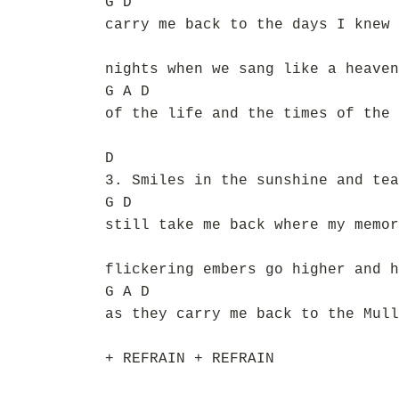
G D
carry me back to the days I knew 
nights when we sang like a heaven
G A D
of the life and the times of the 
D
3. Smiles in the sunshine and tea
G D
still take me back where my memor
flickering embers go higher and h
G A D
as they carry me back to the Mull
+ REFRAIN + REFRAIN