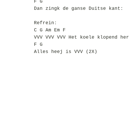
F G
Dan zingk de ganse Duitse kant:
Refrein:
C G Am Em F
VVV VVV VVV Het koele klopend her
F G
Alles heej is VVV (2X)