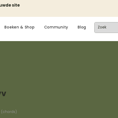
euwde site
Boeken & Shop
Community
Blog
vv
n (chords)