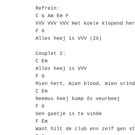
Refrein:
C G Am Em F
VVV VVV VVV Het koele klopend her
F G
Alles heej is VVV (2X)
Couplet 2:
C Em
Alles heej is VVV
F G
Mien hert, mien blood, mien vrind
C Em
Neemus heej kump ôs veurbeej
F G
Gen gaetje is te vinde
F Em
Want hilt de club ens zelf gen st