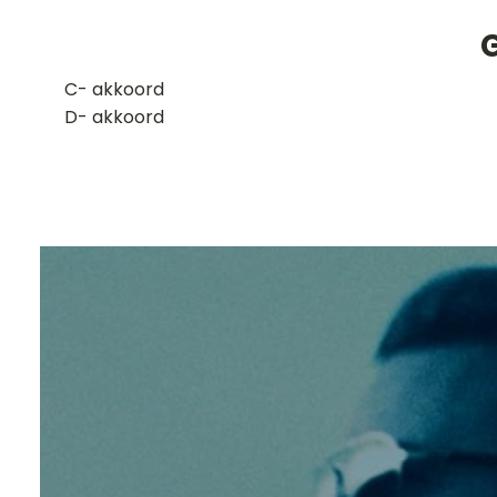
G
​C- akkoord
D- akkoord