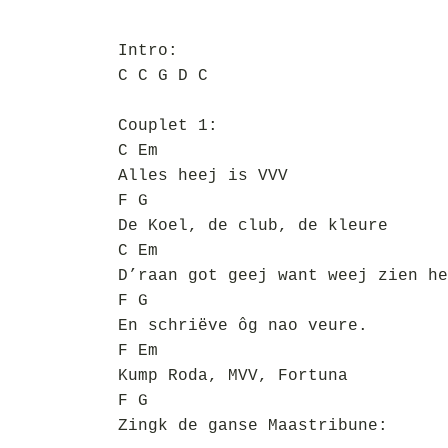
Intro:
C C G D C
Couplet 1:
C Em
Alles heej is VVV
F G
De Koel, de club, de kleure
C Em
D’raan got geej want weej zien he
F G
En schriëve ôg nao veure.
F Em
Kump Roda, MVV, Fortuna
F G
Zingk de ganse Maastribune: