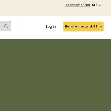
Abonnementen
NL
|
EN
Log in
Eerste maand €1