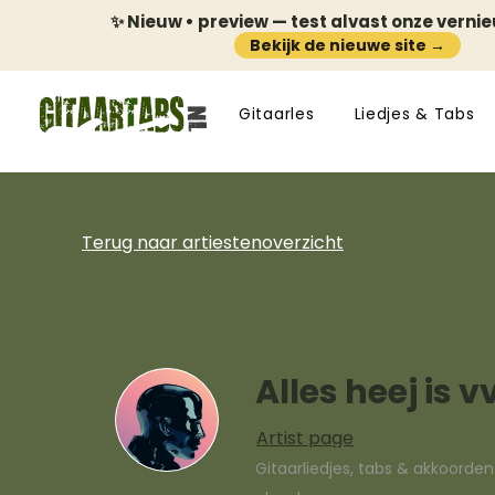
✨ Nieuw • preview — test alvast onze verni
Bekijk de nieuwe site →
Gitaarles
Liedjes & Tabs
Terug naar artiestenoverzicht
Alles heej is v
Artist page
Gitaarliedjes, tabs & akkoorde