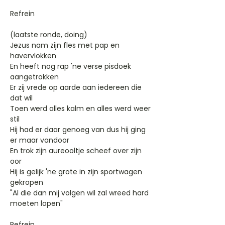
Refrein
(laatste ronde, doing)
Jezus nam zijn fles met pap en
havervlokken
En heeft nog rap 'ne verse pisdoek
aangetrokken
Er zij vrede op aarde aan iedereen die
dat wil
Toen werd alles kalm en alles werd weer
stil
Hij had er daar genoeg van dus hij ging
er maar vandoor
En trok zijn aureooltje scheef over zijn
oor
Hij is gelijk 'ne grote in zijn sportwagen
gekropen
"Al die dan mij volgen wil zal wreed hard
moeten lopen"
Refrein