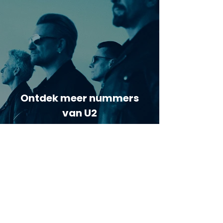
Ontdek meer nummers
van U2
Meer nummers van
artiestnaam
Helaas geen andere tabs & chords,
probeer de zoekbalk voor andere
artiesten.