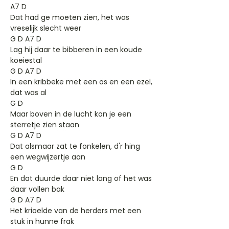
A7 D
Dat had ge moeten zien, het was
vreselijk slecht weer
G D A7 D
Lag hij daar te bibberen in een koude
koeiestal
G D A7 D
In een kribbeke met een os en een ezel,
dat was al
G D
Maar boven in de lucht kon je een
sterretje zien staan
G D A7 D
Dat alsmaar zat te fonkelen, d'r hing
een wegwijzertje aan
G D
En dat duurde daar niet lang of het was
daar vollen bak
G D A7 D
Het krioelde van de herders met een
stuk in hunne frak