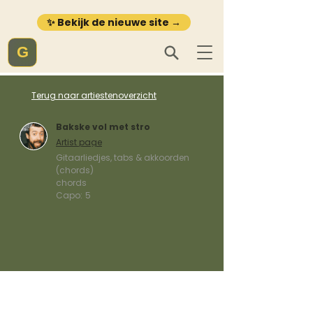
✨ Bekijk de nieuwe site →
G
Terug naar artiestenoverzicht
Bakske vol met stro
Artist page
Gitaarliedjes, tabs & akkoorden
(chords)
chords
Capo:
5