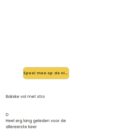
🎸 Speel Bakske Vol Met Stro
mee — op jouw tempo
✨ Nieuw • preview — op onze
vernieuwde website speel je Bakske
Vol Met Stro van Urbanus mee met
de interactieve speler: vertraag het
tempo, loop de lastige stukken en zie
je akkoorden meelopen. Test 'm
alvast.
Speel mee op de nieuwe site →
Bakske vol met stro
D
Heel erg lang geleden voor de
allereerste keer