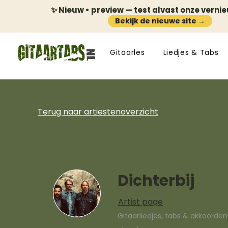
✨ Nieuw • preview — test alvast onze verni
Bekijk de nieuwe site →
Gitaarles
Liedjes & Tabs
Terug naar artiestenoverzicht
Dichterbij
Artist page
Gitaarliedjes, tabs & akkoorde