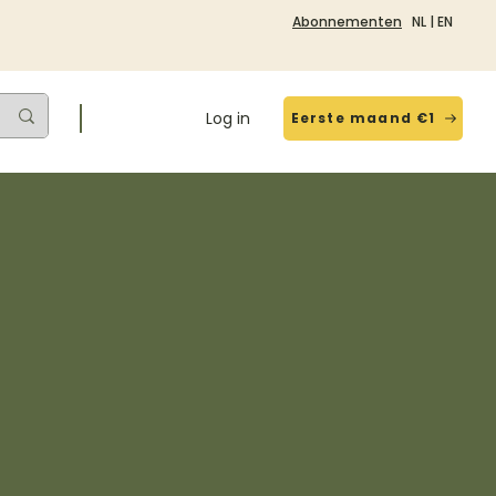
Abonnementen
NL
|
EN
Log in
Eerste maand €1