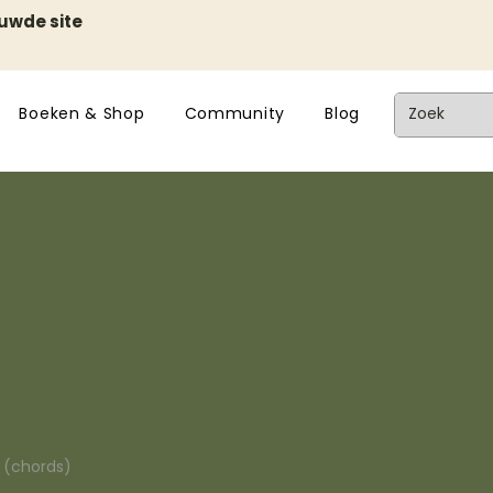
euwde site
Boeken & Shop
Community
Blog
n (chords)