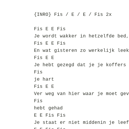
{INRO} Fis / E / E / Fis 2x
Fis E E Fis
Je wordt wakker in hetzelfde bed,
Fis E E Fis
En wat gisteren zo werkelijk leek
Fis E E
Je hebt gezegd dat je je koffers 
Fis
je hart
Fis E E
Ver weg van hier waar je moet gev
Fis
hebt gehad
E E Fis Fis
Je staat er niet middenin je leef