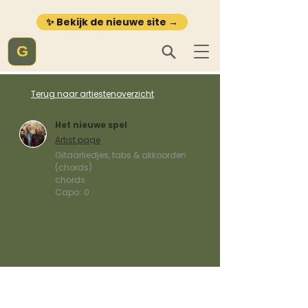
✨ Bekijk de nieuwe site →
G
Terug naar artiestenoverzicht
Het nieuwe spel
Artist page
Gitaarliedjes, tabs & akkoorden
(chords)
chords
Capo:
0