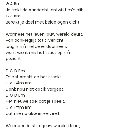
G A Bm
Je trekt de aandacht, ontwijkt m'n blik.
G A Bm
Bereikt je doel met beide ogen dicht.
Wanneer het leven jouw wereld kleurt,
van donkergrijs tot zilverlicht,
jaag ik m'n liefde er doorheen,
want wie ik mis het staat op m'n
gezicht.
D G D Bm
En het breekt en het steekt.
D A F#m Bm
Denk nou niet dat ik vergeet.
D G D Bm
Het nieuwe spel dat je speelt,
D A F#m Bm
dat me nu alweer verveelt.
Wanneer de stilte jouw wereld kleurt,