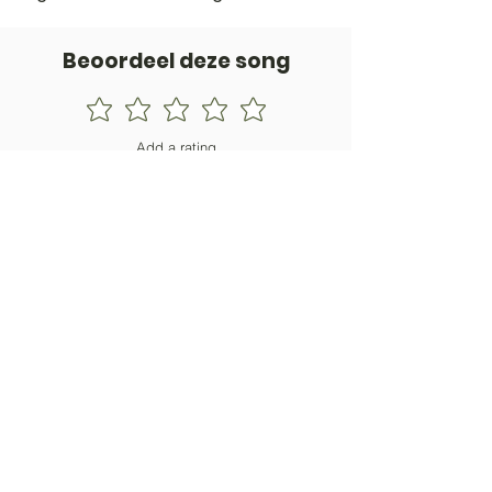
Beoordeel deze song
Add a rating
STEM
Gitaartabs
G
65.000+ leden sinds 1998
VOLG & ONTVANG