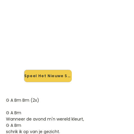
🎸 Speel Het Nieuwe Spel mee —
op jouw tempo
✨ Nieuw • preview — op onze
vernieuwde website speel je Het
Nieuwe Spel van Van Dik Hout mee
met de interactieve speler: vertraag
het tempo, loop de lastige stukken
en zie je akkoorden meelopen. Test
'm alvast.
Speel Het Nieuwe Spel mee →
G A Bm Bm (2x)
G A Bm
Wanneer de avond m'n wereld kleurt,
G A Bm
schrik ik op van je gezicht.