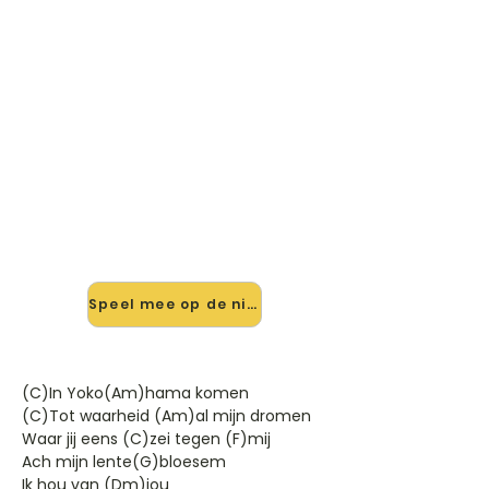
🎸 Speel Sukiyaki (In
Yokohama) mee — op jouw
tempo
✨ Nieuw • preview — op onze
vernieuwde website speel je Sukiyaki
(In Yokohama) van Wanda mee
met de interactieve speler: vertraag
het tempo, loop de lastige stukken
en zie je akkoorden meelopen. Test
'm alvast.
Speel mee op de nieuwe site →
(C)In Yoko(Am)hama komen
(C)Tot waarheid (Am)al mijn dromen
Waar jij eens (C)zei tegen (F)mij
Ach mijn lente(G)bloesem
Ik hou van (Dm)jou