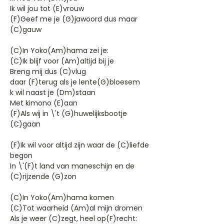
Ik wil jou tot (E)vrouw
(F)Geef me je (G)jawoord dus maar
(C)gauw
(C)In Yoko(Am)hama zei je:
(C)Ik blijf voor (Am)altijd bij je
Breng mij dus (C)vlug
daar (F)terug als je lente(G)bloesem
k wil naast je (Dm)staan
Met kimono (E)aan
(F)Als wij in \'t (G)huwelijksbootje
(C)gaan
(F)Ik wil voor altijd zijn waar de (C)liefde
begon
In \'(F)t land van maneschijn en de
(C)rijzende (G)zon
(C)In Yoko(Am)hama komen
(C)Tot waarheid (Am)al mijn dromen
Als je weer (C)zegt, heel op(F)recht: