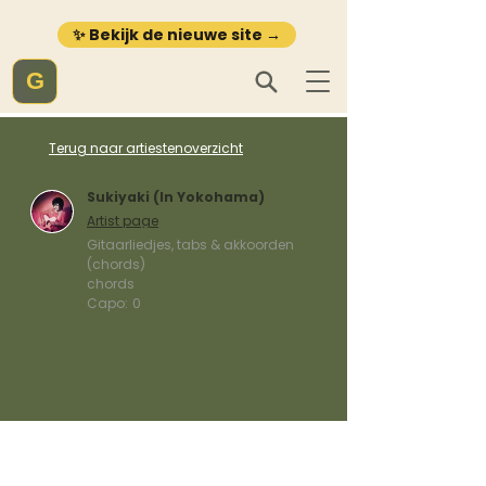
✨ Bekijk de nieuwe site →
G
Terug naar artiestenoverzicht
Sukiyaki (In Yokohama)
Artist page
Gitaarliedjes, tabs & akkoorden
(chords)
chords
Capo:
0