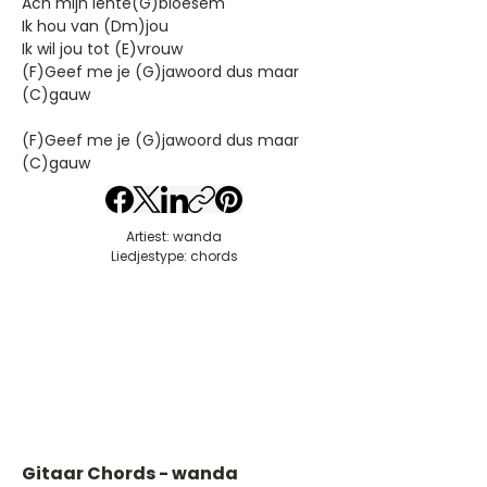
Ach mijn lente(G)bloesem
Ik hou van (Dm)jou
Ik wil jou tot (E)vrouw
(F)Geef me je (G)jawoord dus maar
(C)gauw
(F)Geef me je (G)jawoord dus maar
(C)gauw
Artiest: wanda
Liedjestype: chords
Gitaar Chords - wanda