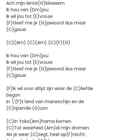
Ach mijn lente(G)bloesem
Ik hou van (Dm)jou
Ik wil jou tot (E)vrouw
(F)Geef me je (G)jawoord dus maar
(C)gauw
(C)(Am) (C)(Am) (C)(F)(G)
Ik hou van (Dm)jou
Ik wil jou tot (E)vrouw
(F)Geef me je (G)jawoord dus maar
(C)gauw
(F)Ik wil voor altijd zijn waar de (C)liefde
begon
In \'(F)t land van maneschijn en de
(C)rijzende (G)zon
(C)In Yoko(Am)hama komen
(C)Tot waarheid (Am)al mijn dromen
Als je weer (C)zegt, heel op(F)recht: