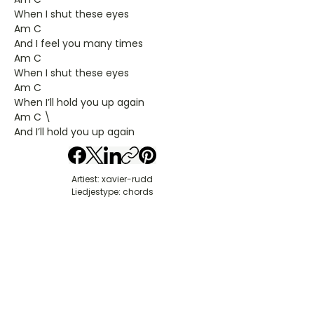
When I shut these eyes
Am C
And I feel you many times
Am C
When I shut these eyes
Am C
When I’ll hold you up again
Am C \
And I’ll hold you up again
Artiest: xavier-rudd
Liedjestype: chords