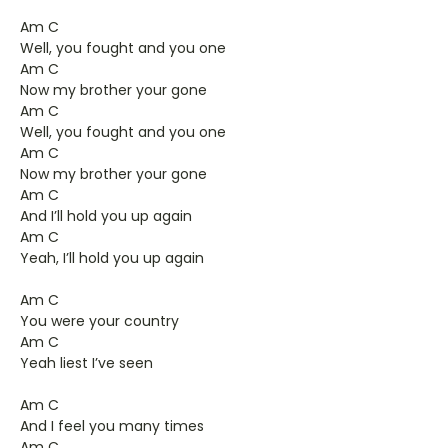
Am C
Well, you fought and you one
Am C
Now my brother your gone
Am C
Well, you fought and you one
Am C
Now my brother your gone
Am C
And I’ll hold you up again
Am C
Yeah, I’ll hold you up again
Am C
You were your country
Am C
Yeah liest I’ve seen
Am C
And I feel you many times
Am C