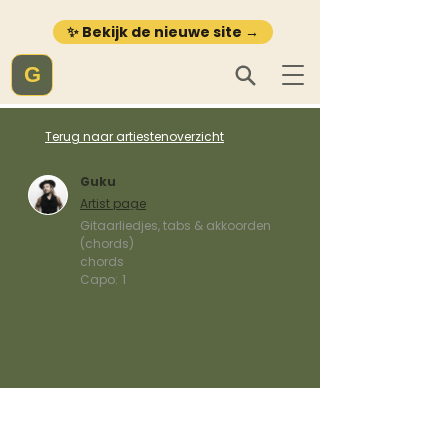
✨ Bekijk de nieuwe site →
G
Terug naar artiestenoverzicht
Guku
Artist page
Gitaarliedjes, tabs & akkoorden
(chords)
chords
Capo:
1