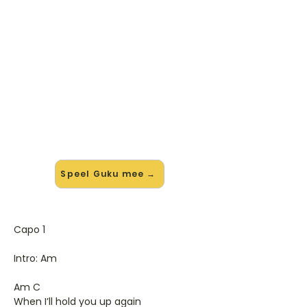
🎸 Speel Guku mee — op jouw
tempo
✨ Nieuw • preview — op onze
vernieuwde website speel je Guku
van Xavier Rudd mee met de
interactieve speler: vertraag het
tempo, loop de lastige stukken en zie
je akkoorden meelopen. Test 'm
alvast.
Speel Guku mee →
Capo 1
Intro: Am
Am C
When I’ll hold you up again