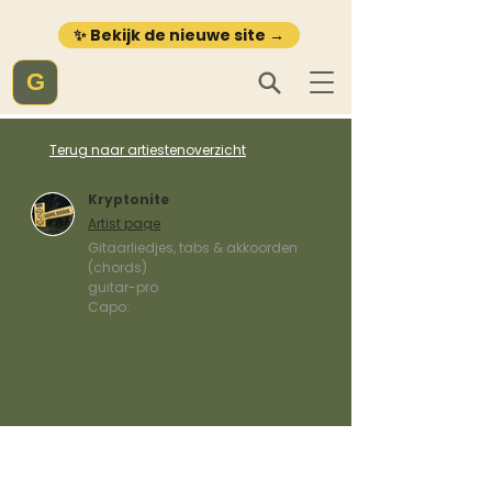
✨ Bekijk de nieuwe site →
G
Terug naar artiestenoverzicht
Kryptonite
Artist page
Gitaarliedjes, tabs & akkoorden
(chords)
guitar-pro
Capo: