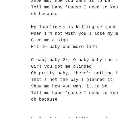
Show me, how you want it to be
Tell me baby 'cause I need to kno
oh because
My loneliness is killing me (and 
When I'm not with you I lose my m
Give me a sign
Hit me baby one more time
O baby baby 2x, O baby baby the r
Girl you got me blinded
Oh pretty baby, there's nothing t
That's not the way I planned it
Show me how you want it to be
Tell me babe 'cause I need to kno
oh because