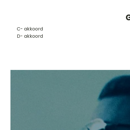
G
​C- akkoord
D- akkoord