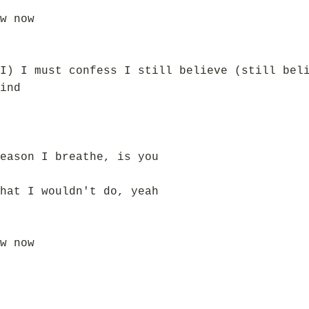
w now
I) I must confess I still believe (still bel
ind
eason I breathe, is you
hat I wouldn't do, yeah
w now