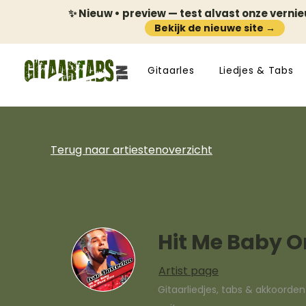
✨ Nieuw • preview — test alvast onze verni
Bekijk de nieuwe site →
Gitaarles
Liedjes & Tabs
Terug naar artiestenoverzicht
Hit Me Baby 
Artist page
Gitaarliedjes, tabs & akkoorde