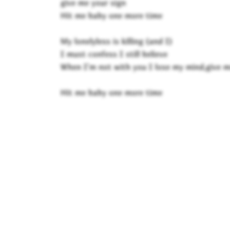
give me your sign
Hit me baby one more time
My lonelyless is killing (and I)
I must confess I still believe
When I'm not with you I lose my mind,give m
Hit me baby one more time