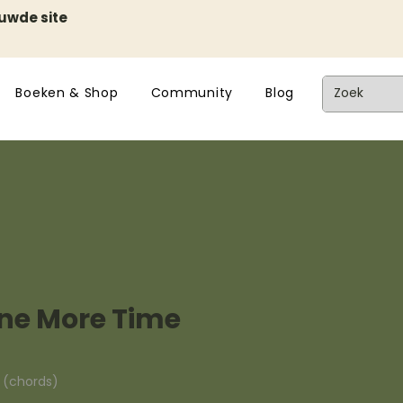
euwde site
Boeken & Shop
Community
Blog
One More Time
n (chords)