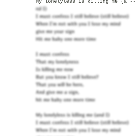
My lonelyless is killing me (a --
nd I)
I must confess I still believe (still believe)
When I'm not with you I lose my mind
give me your sign
Hit me baby one more time
I must confess
That my lonelyness
Is killing me now
But you know I still believe?
That you will be here,
And give me a sign,
hit me baby one more time
My lonelyless is killing me (and I)
I must confess I still believe (still believe)
When I'm not with you I lose my mind