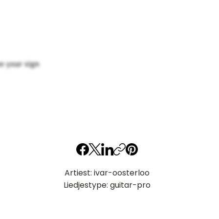
e your sign
Artiest: ivar-oosterloo
Liedjestype: guitar-pro