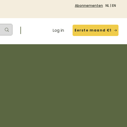
Abonnementen
NL
|
EN
Log in
Eerste maand €1