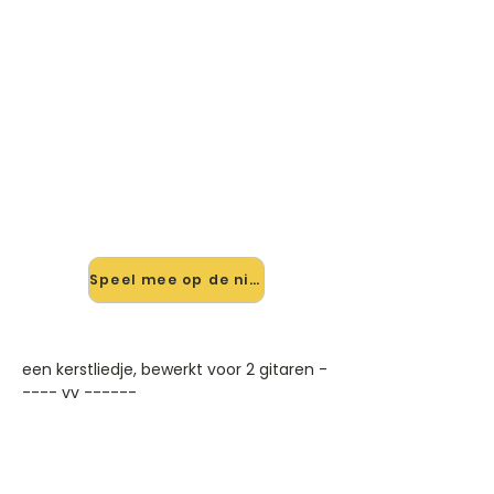
🎸 Speel Te Bethlehem Is
Geboren mee — op jouw tempo
✨ Nieuw • preview — op onze
vernieuwde website speel je Te
Bethlehem Is Geboren van
Kerstliedjes mee met de interactieve
speler: vertraag het tempo, loop de
lastige stukken en zie je akkoorden
meelopen. Test 'm alvast.
Speel mee op de nieuwe site →
een kerstliedje, bewerkt voor 2 gitaren -
---- vv ------