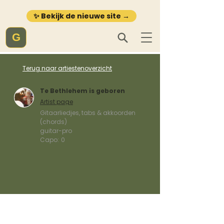
✨ Bekijk de nieuwe site →
G
Terug naar artiestenoverzicht
Te Bethlehem is geboren
Artist page
Gitaarliedjes, tabs & akkoorden
(chords)
guitar-pro
Capo:
0