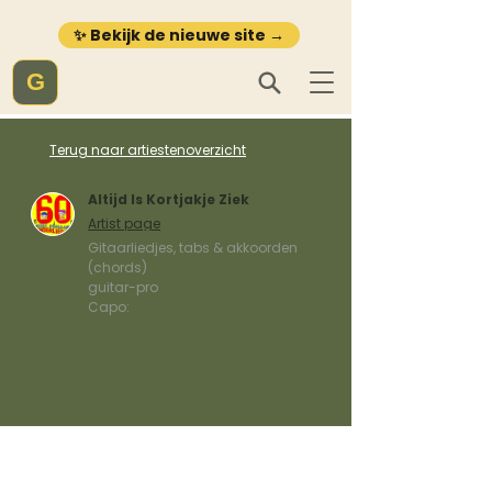
✨ Bekijk de nieuwe site →
G
Terug naar artiestenoverzicht
Altijd Is Kortjakje Ziek
Artist page
Gitaarliedjes, tabs & akkoorden
(chords)
guitar-pro
Capo: