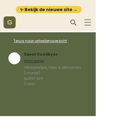
✨ Bekijk de nieuwe site →
G
Terug naar artiestenoverzicht
Sweet Goodbyes
Artist page
Gitaarliedjes, tabs & akkoorden
(chords)
guitar-pro
Capo: