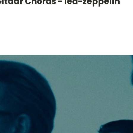
itaar Chords - led-zeppelin