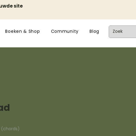
euwde site
Boeken & Shop
Community
Blog
ad
n (chords)