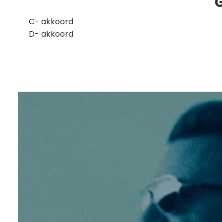
G
​C- akkoord
D- akkoord