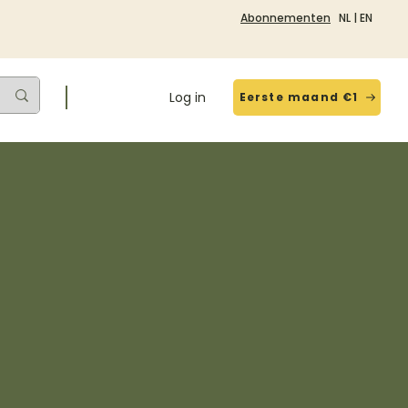
Abonnementen
NL
|
EN
Log in
Eerste maand €1