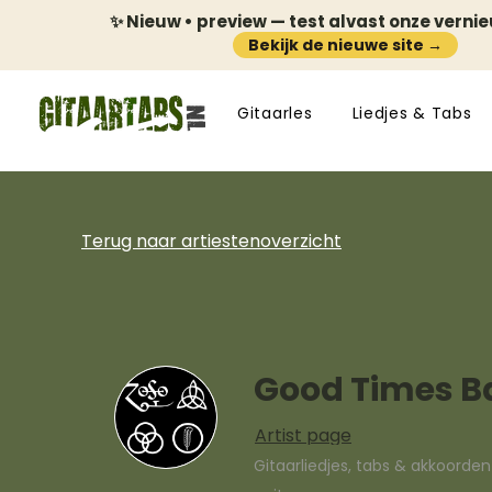
✨ Nieuw • preview — test alvast onze verni
Bekijk de nieuwe site →
Gitaarles
Liedjes & Tabs
Terug naar artiestenoverzicht
Good Times B
Artist page
Gitaarliedjes, tabs & akkoorde