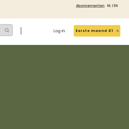
Abonnementen
NL
|
EN
Log in
Eerste maand €1