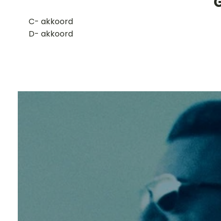
G
​C- akkoord
D- akkoord