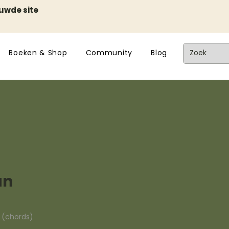
euwde site
Boeken & Shop
Community
Blog
an
n (chords)