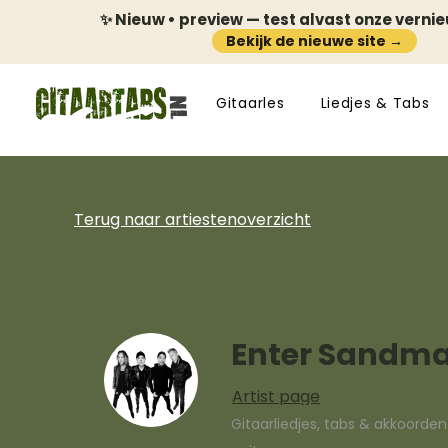
✨ Nieuw • preview — test alvast onze verni
Bekijk de nieuwe site →
Gitaarles
Liedjes & Tabs
Terug naar artiestenoverzicht
Enter Sandm
Artist page
Gitaarliedjes, tabs & akkoorde