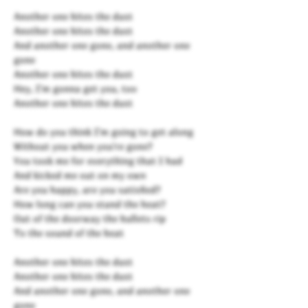
Another one bites the dust
Another one bites the dust
And another one gone, and another one
gone
Another one bites the dust
Hey, I'm gonna get you, too
Another one bites the dust
How do you think I'm going to get along
Without you when you're gone?
You took me for everything that I had
And kicked me out on my own
Are you happy, are you satisfied?
How long can you stand the heat?
Out of the doorway the bullets rip
To the sound of the beat
Another one bites the dust
Another one bites the dust
And another one gone, and another one
gone