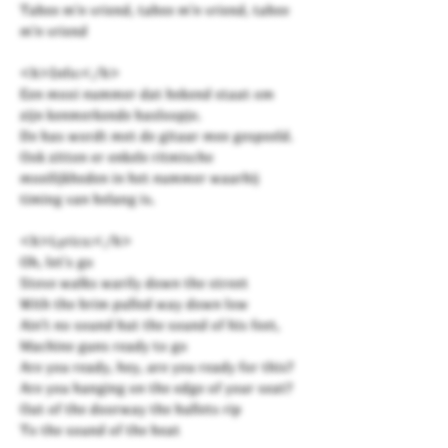
Tabee m'n vriend, tabee m'n vriend, tabee
m'n vriend
<b>Info:</b>
Een mooi nummer dat bekend staat om
zijn kenmerkende basloopje.
De bas wordt met de gitaar mee gespeeld.
Ook zitten er enkele ritmische
moeilijkheden in het nummer waarbij
timing van belang is.
<b>Lyrics:</b>
Oh, let's go
Steve walks warily down the street
With the brim pulled way down low
Ain't no sound but the sound of his feet,
Machine guns ready to go
Are you ready, hey, are you ready for this?
Are you hanging on the edge of your seat?
Out of the doorway the bullets rip
To the sound of the beat