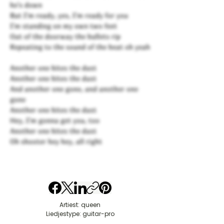
he's down
But I'm ready, yes, I'm ready for you
I'm standing on my own two feet
Out of the doorway the bullets rip
Repeating to the sound of the beat oh yeah
Another one bites the dust
Another one bites the dust
And another one gone, and another one
gone
Another one bites the dust
Hey, I'm gonna get you, too
Another one bites the dust
Oh shooter hey hey, all right
Artiest: queen
Liedjestype: guitar-pro