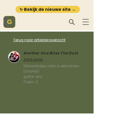
✨ Bekijk de nieuwe site →
G
Terug naar artiestenoverzicht
Another One Bites The Dust
Artist page
Gitaarliedjes, tabs & akkoorden
(chords)
guitar-pro
Capo:
0