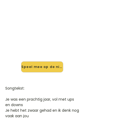
🎸 Speel Another One Bites The
Dust mee — op jouw tempo
✨ Nieuw • preview — op onze
vernieuwde website speel je Another
One Bites The Dust van Queen mee
met de interactieve speler: vertraag
het tempo, loop de lastige stukken
en zie je akkoorden meelopen. Test
'm alvast.
Speel mee op de nieuwe site →
Songtekst:
Je was een prachtig jaar, vol met ups
en downs
Je hebt het zwaar gehad en ik denk nog
vaak aan jou