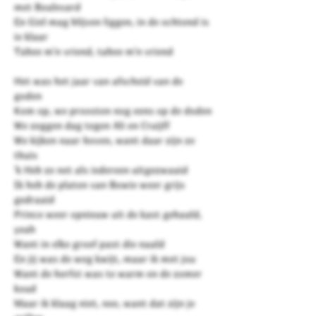
met Boulevard
En Giel mag blijven liggen, in de ochtend is
ie klaar
Tabee m'n vriend, tabee m'n vriend
Het was het jaar van afscheid van de
goden
Kom op, we proosten nog eens op de doden
We zeggen dag tegen Ali en Cruijff
We kijken naar boven, want daar zijn ze
thuis
'k Heb ze net als iedereen uitgezwaaid
Ik heb de platen van Bowie weer grijs
gedraaid
Prince weer opnieuw uit de kast gehaald,
yeah
Want in elke groef past die naald
En jij was de weg kwijt, maar ik met jou
Want de herfst was te warm en de zomer
koud
Maar ik klaag niet, nee, want dat zijn je