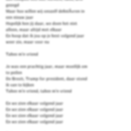
gezegd
Maar hoe willen wij onszelf definiÃ«ren in
een nieuw jaar
Hopelijk ben jij daar, we doen het niet
alleen, maar altijd met elkaar
En hoop dat ik jou op je best volgend jaar
weer zie, maar voor nu
Tabee m'n vriend
Je was een prachtig jaar, maar moeilijk om
te peilen
De Brexit, Trump for president, daar stond
ik van te kijken
Tabee m'n vriend, tabee m'n vriend
En we zien elkaar volgend jaar
En we zien elkaar volgend jaar
En we zien elkaar volgend jaar
En we zien elkaar volgend jaar