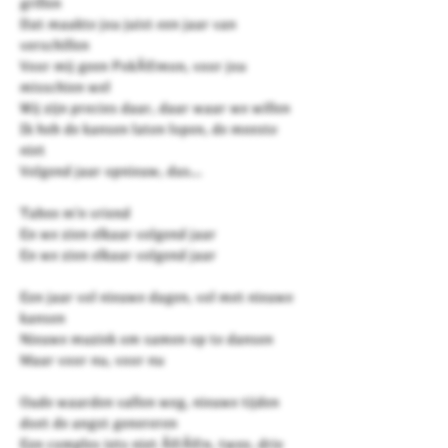
grillen
Dat maakte jou juist een jaar van
verschillen
Voor mij geen PokÃ©mon, voor jou
misschien wel
Wij zijn precies daar, daar waar we willen
Ik heb de kansen laten lopen, de meeste
niet
Volgend jaar opnieuw, dus...
Tabee m'n vriend
En we zien elkaar volgend jaar
En we zien elkaar volgend jaar
Een jaar vol nieuwe dagen, vol met nieuwe
kansen
Nieuwe muziek om samen op te dansen
Maar voor nu, voor nu
Oude waarden vallen weg, nieuwe tijden
doet de angst genereren
Een complex iets niet Ã©Ã©n, twee, drie