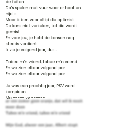
de feiten
Da's spelen met vuur waar er haat en
nijd is
Maar ik ben voor altijd die optimist
De kans niet verkeken, tot die wordt
gemist
En voor jou; je hebt de kansen nog
steeds verdient
Ik zie je volgend jaar, dus...
Tabee m'n vriend, tabee m'n vriend
En we zien elkaar volgend jaar
En we zien elkaar volgend jaar
Je was een prachtig jaar, PSV werd
kampioen
Ma ----- vv ------
ar een zomer geen oranje, dat wil ik nooit
meer doen
Tabee m'n vriend, tabee m'n vriend
Mijn God, alweer een jaar, Albert stopt