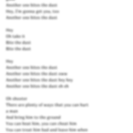
Another one bites the dust
Hey, I'm gonna get you, too
Another one bites the dust
Hey
Oh take it
Bite the dust
Bite the dust
Hey
Another one bites the dust
Another one bites the dust oww
Another one bites the dust hey hey
Another one bites the dust eh eh
Oh shooter
There are plenty of ways that you can hurt
a man
And bring him to the ground
You can beat him, you can cheat him
You can treat him bad and leave him when