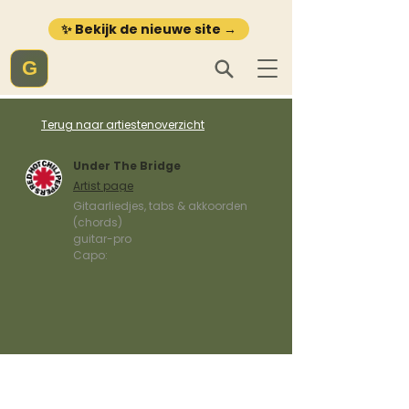
✨ Bekijk de nieuwe site →
G
Terug naar artiestenoverzicht
Under The Bridge
Artist page
Gitaarliedjes, tabs & akkoorden
(chords)
guitar-pro
Capo: