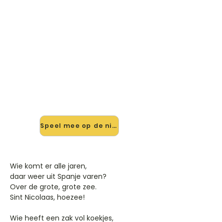
🎸 Speel Wie Komt Er Alle Jaren
mee — op jouw tempo
✨ Nieuw • preview — op onze
vernieuwde website speel je Wie
Komt Er Alle Jaren van Sinterklaas
mee met de interactieve speler:
vertraag het tempo, loop de lastige
stukken en zie je akkoorden
meelopen. Test 'm alvast.
Speel mee op de nieuwe site →
Wie komt er alle jaren,
daar weer uit Spanje varen?
Over de grote, grote zee.
Sint Nicolaas, hoezee!
Wie heeft een zak vol koekjes,