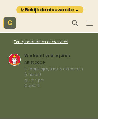
✨ Bekijk de nieuwe site →
G
Terug naar artiestenoverzicht
Wie komt er alle jaren
Artist page
Gitaarliedjes, tabs & akkoorden
(chords)
guitar-pro
Capo:
0