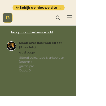
✨ Bekijk de nieuwe site →
G
Terug naar artiestenoverzicht
Moon over Bourbon Street
(Bass tab)
Artist page
Gitaarliedjes, tabs & akkoorden
(chords)
guitar-pro
Capo:
0