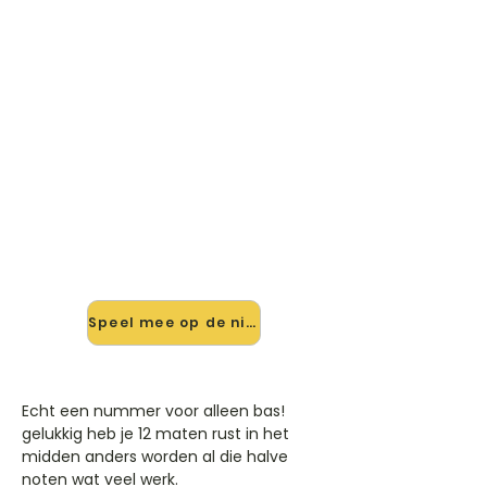
🎸 Speel Moon Over Bourbon
Street (Bass Tab) mee — op
jouw tempo
✨ Nieuw • preview — op onze
vernieuwde website speel je Moon
Over Bourbon Street (Bass Tab) van
Sting mee met de interactieve
speler: vertraag het tempo, loop de
lastige stukken en zie je akkoorden
meelopen. Test 'm alvast.
Speel mee op de nieuwe site →
Echt een nummer voor alleen bas!
gelukkig heb je 12 maten rust in het
midden anders worden al die halve
noten wat veel werk.