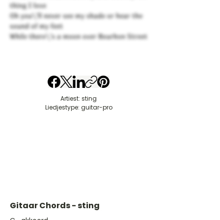
thing I love
Oh you\'ll never see my shade or hear the
sound of my feet
While there\'s a moon over Bourbon Street
Artiest: sting
Liedjestype: guitar-pro
Gitaar Chords - sting