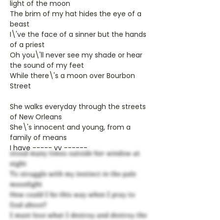
light of the moon
The brim of my hat hides the eye of a
beast
I\'ve the face of a sinner but the hands
of a priest
Oh you\'ll never see my shade or hear
the sound of my feet
While there\'s a moon over Bourbon
Street
She walks everyday through the streets
of New Orleans
She\'s innocent and young, from a
family of means
I have ----- vv ------
stood many times outside her window at
night
To struggle with my instinct in the pale
moonlight
How could I be this way when I pray to
God above?
I must love what I destroy and destroy the