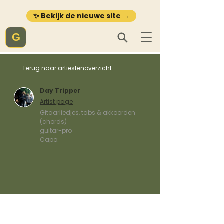
✨ Bekijk de nieuwe site →
G
Terug naar artiestenoverzicht
Day Tripper
Artist page
Gitaarliedjes, tabs & akkoorden
(chords)
guitar-pro
Capo: