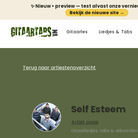
✨ Nieuw • preview — test alvast onze verni
Bekijk de nieuwe site →
Gitaarles
Liedjes & Tabs
Terug naar artiestenoverzicht
Self Esteem
Artist page
Gitaarliedjes, tabs & akkoorde