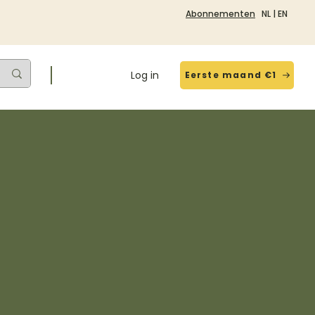
Abonnementen
NL
|
EN
Log in
Eerste maand €1