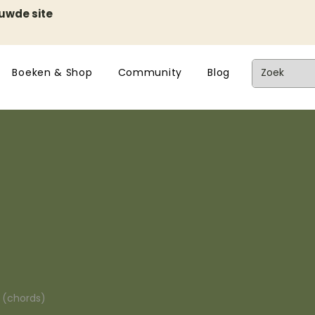
euwde site
Boeken & Shop
Community
Blog
n (chords)