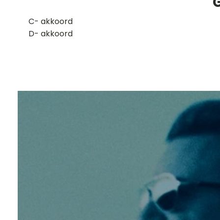
G
​C- akkoord
D- akkoord