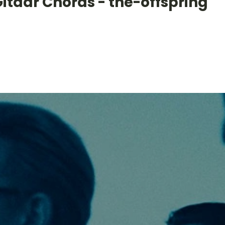
itaar Chords - the-offspring