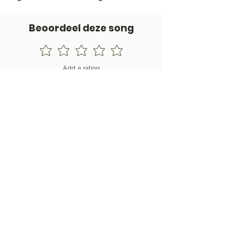
Beoordeel deze song
Add a rating
STEM
Gitaartabs
G
65.000+ leden sinds 1998
VOLG & ONTVANG