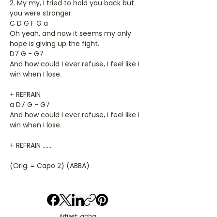
2. My my, I tried to hold you back but
you were stronger.
C D G F G a
Oh yeah, and now it seems my only
hope is giving up the fight.
D7 G - G7
And how could I ever refuse, I feel like I
win when I lose.
+ REFRAIN
a D7 G - G7
And how could I ever refuse, I feel like I
win when I lose.
+ REFRAIN .......
(Orig. = Capo 2) (ABBA)
Artiest: abba