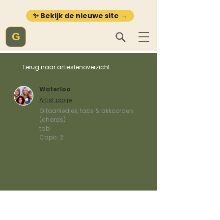
✨ Bekijk de nieuwe site →
G
Terug naar artiestenoverzicht
Waterloo
Artist page
Gitaarliedjes, tabs & akkoorden
(chords)
tab
Capo:
2