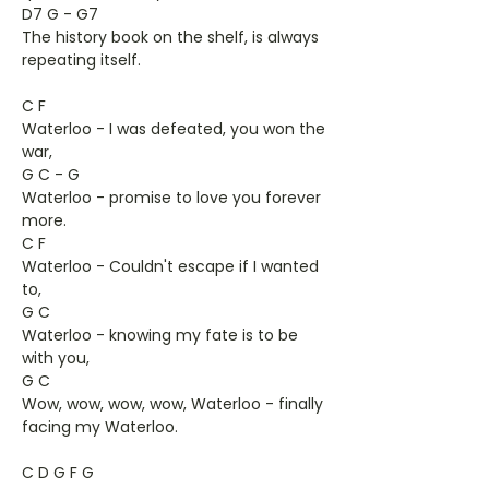
D7 G - G7
The history book on the shelf, is always
repeating itself.
C F
Waterloo - I was defeated, you won the
war,
G C - G
Waterloo - promise to love you forever
more.
C F
Waterloo - Couldn't escape if I wanted
to,
G C
Waterloo - knowing my fate is to be
with you,
G C
Wow, wow, wow, wow, Waterloo - finally
facing my Waterloo.
C D G F G