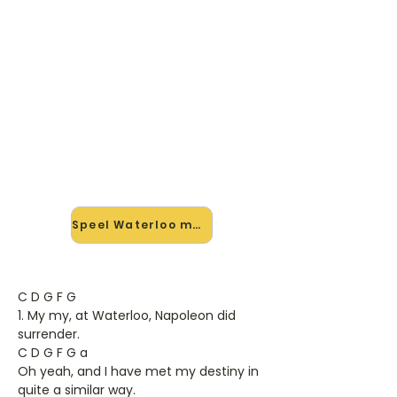
🎸 Speel Waterloo mee — op
jouw tempo
✨ Nieuw • preview — op onze
vernieuwde website speel je
Waterloo van Abba mee met de
interactieve speler: vertraag het
tempo, loop de lastige stukken en zie
je akkoorden meelopen. Test 'm
alvast.
Speel Waterloo mee →
C D G F G
1. My my, at Waterloo, Napoleon did
surrender.
C D G F G a
Oh yeah, and I have met my destiny in
quite a similar way.