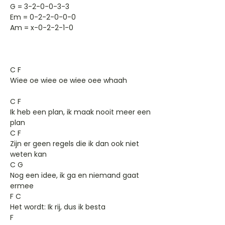
G = 3-2-0-0-3-3
Em = 0-2-2-0-0-0
Am = x-0-2-2-1-0
C F
Wiee oe wiee oe wiee oee whaah
C F
Ik heb een plan, ik maak nooit meer een
plan
C F
Zijn er geen regels die ik dan ook niet
weten kan
C G
Nog een idee, ik ga en niemand gaat
ermee
F C
Het wordt: Ik rij, dus ik besta
F