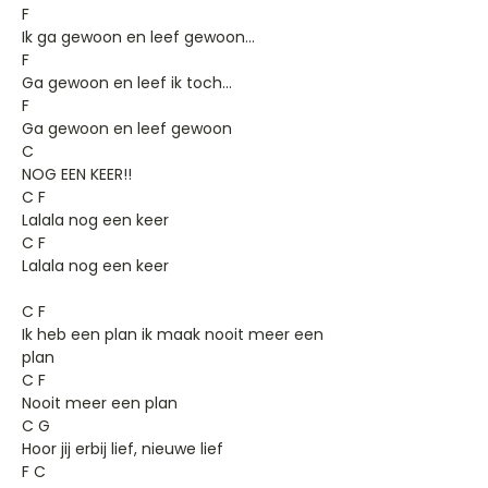
F
Ik ga gewoon en leef gewoon…
F
Ga gewoon en leef ik toch…
F
Ga gewoon en leef gewoon
C
NOG EEN KEER!!
C F
Lalala nog een keer
C F
Lalala nog een keer
C F
Ik heb een plan ik maak nooit meer een
plan
C F
Nooit meer een plan
C G
Hoor jij erbij lief, nieuwe lief
F C