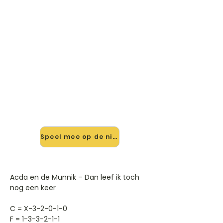
🎸 Speel Dan Leef Ik Toch Nog
Een Keer mee — op jouw tempo
✨ Nieuw • preview — op onze
vernieuwde website speel je Dan
Leef Ik Toch Nog Een Keer van Acda
En De Munnik mee met de
interactieve speler: vertraag het
tempo, loop de lastige stukken en zie
je akkoorden meelopen. Test 'm
alvast.
Speel mee op de nieuwe site →
Acda en de Munnik – Dan leef ik toch
nog een keer
C = X-3-2-0-1-0
F = 1-3-3-2-1-1