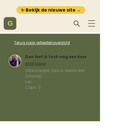
✨ Bekijk de nieuwe site →
G
Terug naar artiestenoverzicht
Dan leef ik toch nog een keer
Artist page
Gitaarliedjes, tabs & akkoorden
(chords)
tab
Capo:
0