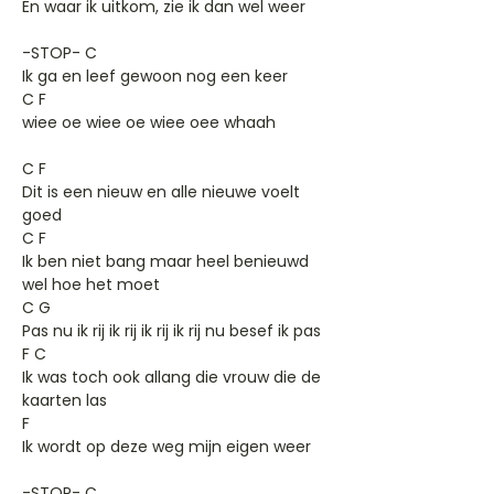
En waar ik uitkom, zie ik dan wel weer
-STOP- C
Ik ga en leef gewoon nog een keer
C F
wiee oe wiee oe wiee oee whaah
C F
Dit is een nieuw en alle nieuwe voelt
goed
C F
Ik ben niet bang maar heel benieuwd
wel hoe het moet
C G
Pas nu ik rij ik rij ik rij ik rij nu besef ik pas
F C
Ik was toch ook allang die vrouw die de
kaarten las
F
Ik wordt op deze weg mijn eigen weer
-STOP- C