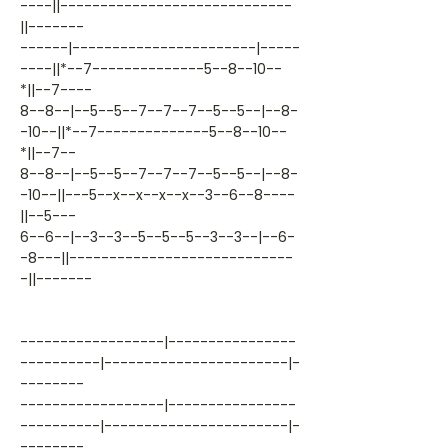
----||-----------------------------
||-------
------|-----------------------|-----
----||*--7--------------5--8--10--
*||--7----
8--8--|--5--5--7--7--7--5--5--|--8-
-10--||*--7--------------5--8--10--
*||--7--
8--8--|--5--5--7--7--7--5--5--|--8-
-10--||---5--x--x--x--x--3--6--8----
||--5---
6--6--|--3--3--5--5--5--3--3--|--6-
-8---||----------------------------
-||-------
------------------|----------------
----------|-----------------------|-
--------
------------------|----------------
----------|-----------------------|-
--------