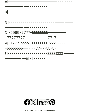
e|---------------------------- ----
--------- ------------
B|---------------------------- -----
-------- ------------
G|---------------------------- ----
--------- ------------
D|-9999-7777-55555555---------
-77777777---- -------77-7-
A|-7777-5555-33333333-55555555
-55555555---- --77-7-55-5-
E|--------------------33333333 -----
-------- --55-5------
Artiest: bad-religion