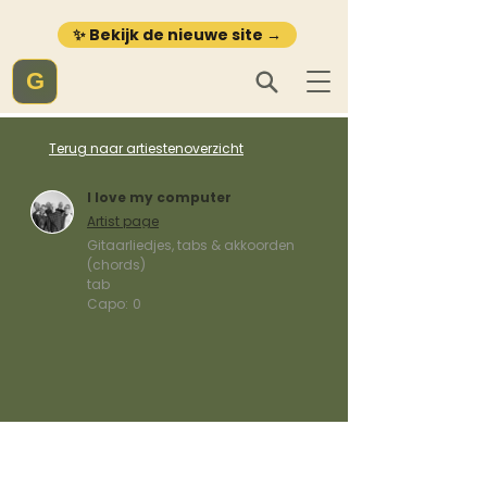
✨ Bekijk de nieuwe site →
G
Terug naar artiestenoverzicht
I love my computer
Artist page
Gitaarliedjes, tabs & akkoorden
(chords)
tab
Capo:
0