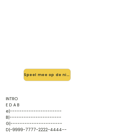
🎸 Speel I Love My Computer
mee — op jouw tempo
✨ Nieuw • preview — op onze
vernieuwde website speel je I Love
My Computer van Bad Religion mee
met de interactieve speler: vertraag
het tempo, loop de lastige stukken
en zie je akkoorden meelopen. Test
'm alvast.
Speel mee op de nieuwe site →
INTRO
E D A B
e|----------------------
B|----------------------
G|----------------------
D|-9999-7777-2222-4444--