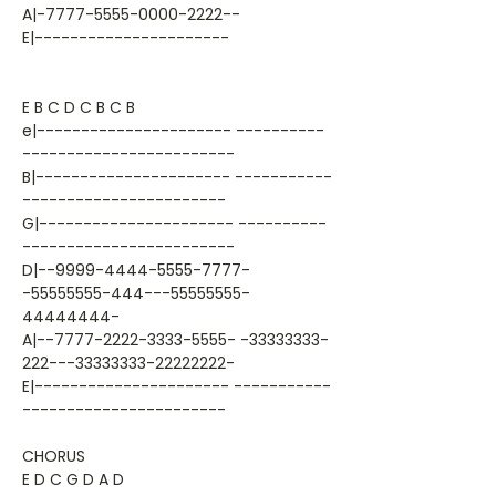
A|-7777-5555-0000-2222--
E|----------------------
E B C D C B C B
e|---------------------- ----------
------------------------
B|---------------------- -----------
-----------------------
G|---------------------- ----------
------------------------
D|--9999-4444-5555-7777-
-55555555-444---55555555-
44444444-
A|--7777-2222-3333-5555- -33333333-
222---33333333-22222222-
E|---------------------- -----------
-----------------------
CHORUS
E D C G D A D