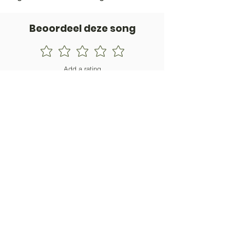
Beoordeel deze song
Add a rating
STEM
Gitaartabs
G
65.000+ leden sinds 1998
VOLG & ONTVANG