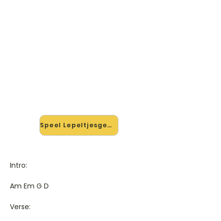
🎸 Speel Lepeltjesgewijs mee —
op jouw tempo
✨ Nieuw • preview — op onze
vernieuwde website speel je
Lepeltjesgewijs van Bart Peeters mee
met de interactieve speler: vertraag
het tempo, loop de lastige stukken
en zie je akkoorden meelopen. Test
'm alvast.
Speel Lepeltjesgewijs mee →
Intro:
Am Em G D
Verse: