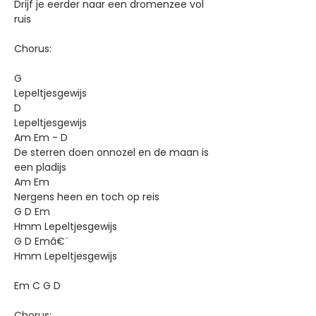
Drijf je eerder naar een dromenzee vol
ruis
Chorus:
G
Lepeltjesgewijs
D
Lepeltjesgewijs
Am Em - D
De sterren doen onnozel en de maan is
een pladijs
Am Em
Nergens heen en toch op reis
G D Em
Hmm Lepeltjesgewijs
G D Emâ€¨
Hmm Lepeltjesgewijs
Em C G D
Chorus: