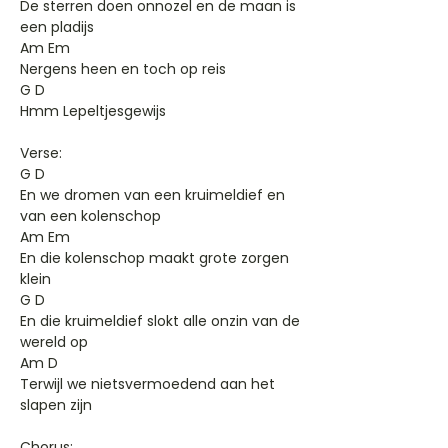
De sterren doen onnozel en de maan is
een pladijs
Am Em
Nergens heen en toch op reis
G D
Hmm Lepeltjesgewijs
Verse:
G D
En we dromen van een kruimeldief en
van een kolenschop
Am Em
En die kolenschop maakt grote zorgen
klein
G D
En die kruimeldief slokt alle onzin van de
wereld op
Am D
Terwijl we nietsvermoedend aan het
slapen zijn
Chorus: