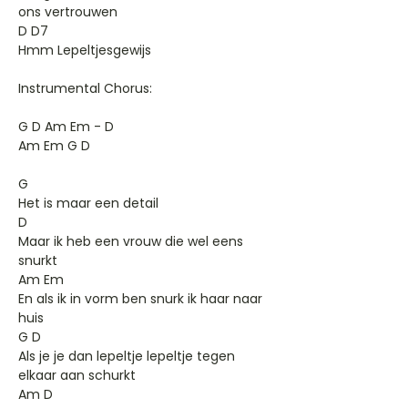
ons vertrouwen
D D7
Hmm Lepeltjesgewijs
Instrumental Chorus:
G D Am Em - D
Am Em G D
G
Het is maar een detail
D
Maar ik heb een vrouw die wel eens
snurkt
Am Em
En als ik in vorm ben snurk ik haar naar
huis
G D
Als je je dan lepeltje lepeltje tegen
elkaar aan schurkt
Am D