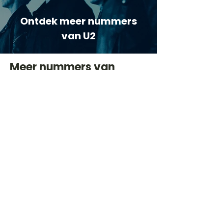
Ontdek meer nummers
van U2
Meer nummers van
artiestnaam
Helaas geen andere tabs & chords,
probeer de zoekbalk voor andere
artiesten.