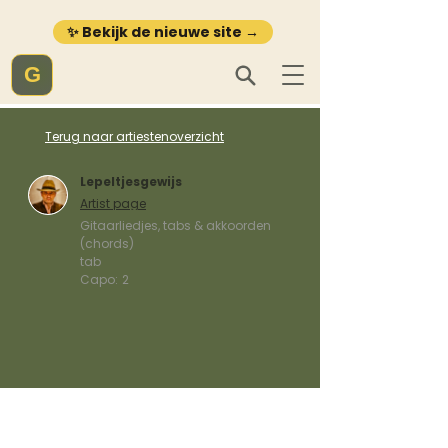
✨ Bekijk de nieuwe site →
G
Terug naar artiestenoverzicht
Lepeltjesgewijs
Artist page
Gitaarliedjes, tabs & akkoorden
(chords)
tab
Capo:
2