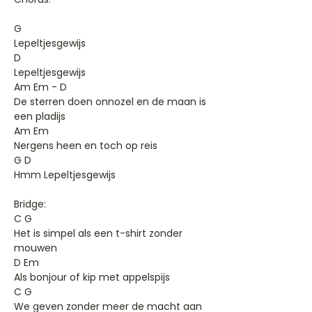
G
Lepeltjesgewijs
D
Lepeltjesgewijs
Am Em - D
De sterren doen onnozel en de maan is
een pladijs
Am Em
Nergens heen en toch op reis
G D
Hmm Lepeltjesgewijs
Bridge:
C G
Het is simpel als een t-shirt zonder
mouwen
D Em
Als bonjour of kip met appelspijs
C G
We geven zonder meer de macht aan