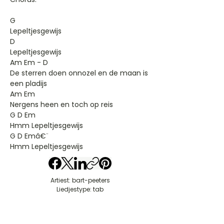
G
Lepeltjesgewijs
D
Lepeltjesgewijs
Am Em - D
De sterren doen onnozel en de maan is
een pladijs
Am Em
Nergens heen en toch op reis
G D Em
Hmm Lepeltjesgewijs
G D Emâ€¨
Hmm Lepeltjesgewijs
Artiest: bart-peeters
Liedjestype: tab