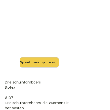
🎸 Speel Drie Schuintamboers
mee — op jouw tempo
✨ Nieuw • preview — op onze
vernieuwde website speel je Drie
Schuintamboers van Blue And Elton
John mee met de interactieve
speler: vertraag het tempo, loop de
lastige stukken en zie je akkoorden
meelopen. Test 'm alvast.
Speel mee op de nieuwe site →
Drie schuintamboers
Biotex
G D7
Drie schuintamboers, die kwamen uit
het oosten