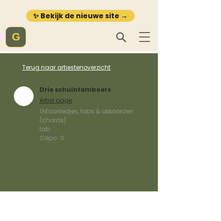
✨ Bekijk de nieuwe site →
G
Terug naar artiestenoverzicht
Drie schuintamboers
Artist page
Gitaarliedjes, tabs & akkoorden
(chords)
tab
Capo:
0