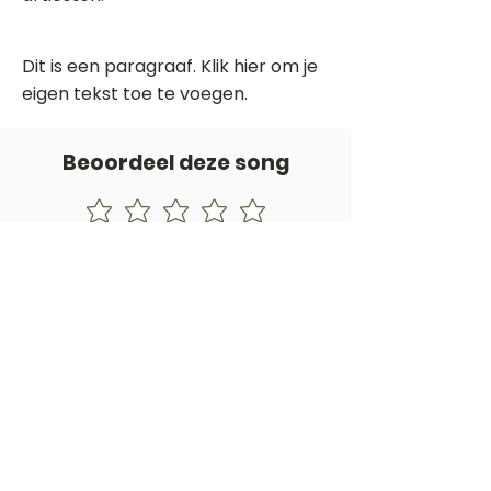
Dit is een paragraaf. Klik hier om je
eigen tekst toe te voegen.
Beoordeel deze song
Add a rating
STEM
Gitaartabs
G
65.000+ leden sinds 1998
VOLG & ONTVANG