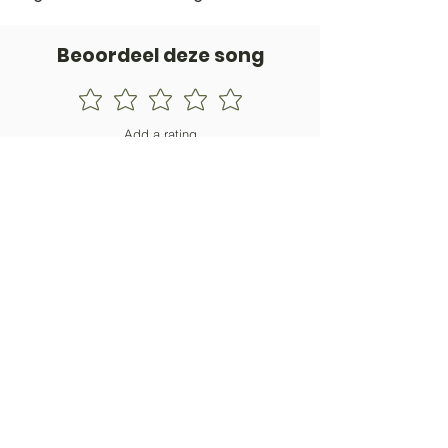
Beoordeel deze song
Add a rating
STEM
Gitaartabs
G
65.000+ leden sinds 1998
VOLG & ONTVANG