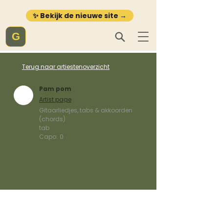
✨ Bekijk de nieuwe site →
G
Terug naar artiestenoverzicht
Pam pom
Artist page
Gitaarliedjes, tabs & akkoorden
(chords)
tab
Capo:
0