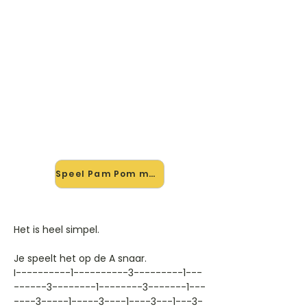
🎸 Speel Pam Pom mee — op
jouw tempo
✨ Nieuw • preview — op onze
vernieuwde website speel je Pam
Pom van Bodi Greefhorst mee met
de interactieve speler: vertraag het
tempo, loop de lastige stukken en zie
je akkoorden meelopen. Test 'm
alvast.
Speel Pam Pom mee →
Het is heel simpel.
Je speelt het op de A snaar.
I----------1----------3---------1---
------3--------1--------3-------1---
----3-----1-----3----1----3---1---3-