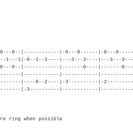
0---0--|------------|-0---0------|-0---0----
--1---1|-0--1--3----|---3---3----|---3---3--
0---0--|------------|-------0----|-------0--
-------|------------|------------|----------
-------|----0--2----|-3----------|-2--------
-------|-3----------|------------|----------
re ring when possible