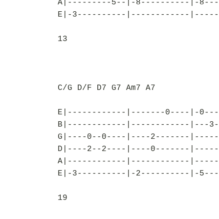
A|---------5--|-8----------|-8---
E|-3----------|------------|-----
13
C/G D/F D7 G7 Am7 A7
E|------------|-------0----|-0---
B|------------|------------|---3-
G|----0--0----|----2-------|-----
D|----2--2----|----0-------|-----
A|------------|------------|-----
E|-3----------|-2----------|-5---
19