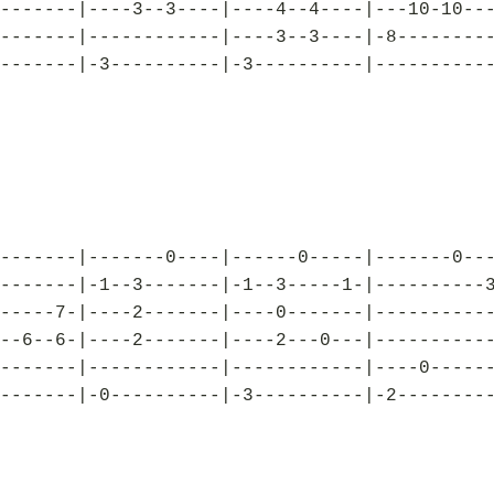
-------|----3--3----|----4--4----|---10-10--
-------|------------|----3--3----|-8--------
-------|-3----------|-3----------|----------
-------|-------0----|------0-----|-------0--
-------|-1--3-------|-1--3-----1-|----------
-----7-|----2-------|----0-------|----------
--6--6-|----2-------|----2---0---|----------
-------|------------|------------|----0-----
-------|-0----------|-3----------|-2--------