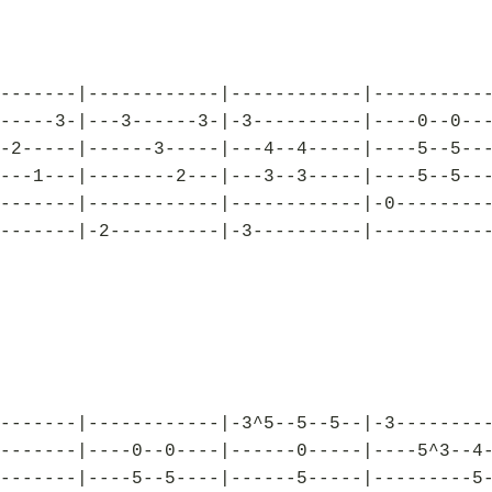
-------|------------|------------|----------
-----3-|---3------3-|-3----------|----0--0--
-2-----|------3-----|---4--4-----|----5--5--
---1---|--------2---|---3--3-----|----5--5--
-------|------------|------------|-0--------
-------|-2----------|-3----------|----------
-------|------------|-3^5--5--5--|-3--------
-------|----0--0----|------0-----|----5^3--4
-------|----5--5----|------5-----|---------5