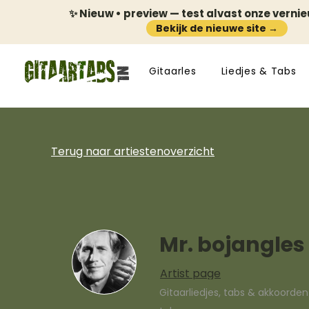
✨ Nieuw • preview — test alvast onze verni
Bekijk de nieuwe site →
Gitaarles
Liedjes & Tabs
Terug naar artiestenoverzicht
Mr. bojangles
Artist page
Gitaarliedjes, tabs & akkoorde