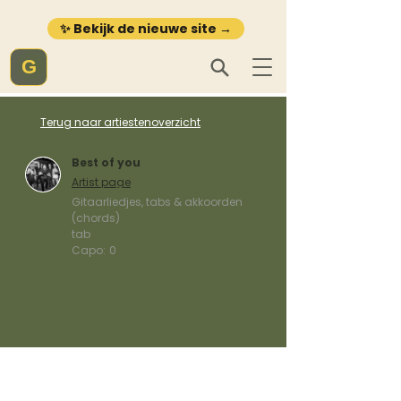
✨ Bekijk de nieuwe site →
G
Terug naar artiestenoverzicht
Best of you
Artist page
Gitaarliedjes, tabs & akkoorden
(chords)
tab
Capo:
0