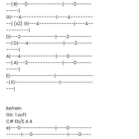
--| B|---0--------------|----0------
-----|
G|---4--------------|----4---------
--| (x2) G|---4--------------|----4--
---------|
D|---2--------------|----2---------
--| D|---4--------------|----2------
-----|
A|---4--------------|----0---------
--| A|---2--------------|----0------
-----|
E|------------------|---------------
-| E|------------------|-------------
---|
Refrein
Gtr. 1 soft
C# Eb/E A A
e|---0--------------|----0---------
------|---0--------------|----0----