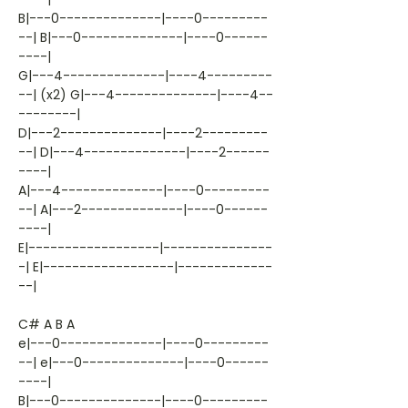
B|---0--------------|----0---------
--| B|---0--------------|----0------
----|
G|---4--------------|----4---------
--| (x2) G|---4--------------|----4--
--------|
D|---2--------------|----2---------
--| D|---4--------------|----2------
----|
A|---4--------------|----0---------
--| A|---2--------------|----0------
----|
E|------------------|---------------
-| E|------------------|-------------
--|
C# A B A
e|---0--------------|----0---------
--| e|---0--------------|----0------
----|
B|---0--------------|----0---------