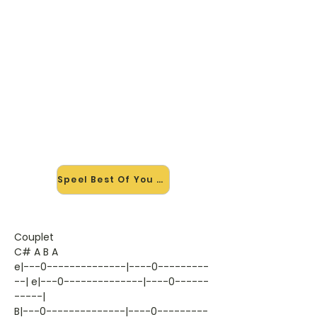
🎸 Speel Best Of You mee — op
jouw tempo
✨ Nieuw • preview — op onze
vernieuwde website speel je Best Of
You van Foo Fighters mee met de
interactieve speler: vertraag het
tempo, loop de lastige stukken en zie
je akkoorden meelopen. Test 'm
alvast.
Speel Best Of You mee →
Couplet
C# A B A
e|---0--------------|----0---------
--| e|---0--------------|----0------
-----|
B|---0--------------|----0---------