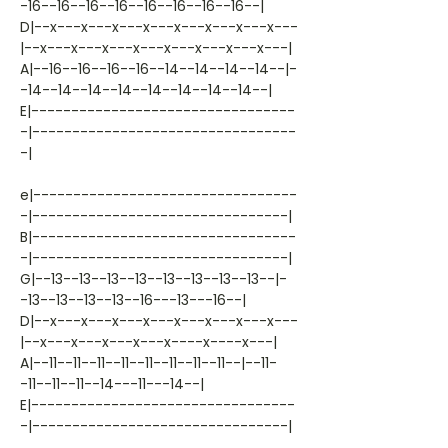
-16--16--16--16--16--16--16--16--|
D|--x---x---x---x---x---x---x---x---
|--x---x---x---x---x---x---x---x---|
A|--16--16--16--16--14--14--14--14--|-
-14--14--14--14--14--14--14--14--|
E|---------------------------------
-|---------------------------------
-|
e|---------------------------------
-|--------------------------------|
B|---------------------------------
-|--------------------------------|
G|--13--13--13--13--13--13--13--13--|-
-13--13--13--13--16---13---16--|
D|--x---x---x---x---x---x---x---x---
|--x---x---x---x---x----x----x---|
A|--11--11--11--11--11--11--11--11--|--11-
-11--11--11--14---11---14--|
E|---------------------------------
-|--------------------------------|