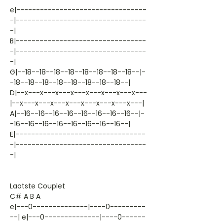
e|---------------------------------
-|---------------------------------
-|
B|---------------------------------
-|---------------------------------
-|
G|--18--18--18--18--18--18--18--18--|-
-18--18--18--18--18--18--18--18--|
D|--x---x---x---x---x---x---x---x---
|--x---x---x---x---x---x---x---x---|
A|--16--16--16--16--16--16--16--16--|-
-16--16--16--16--16--16--16--16--|
E|---------------------------------
-|---------------------------------
-|
Laatste Couplet
C# A B A
e|---0--------------|----0---------
--| e|---0--------------|----0------