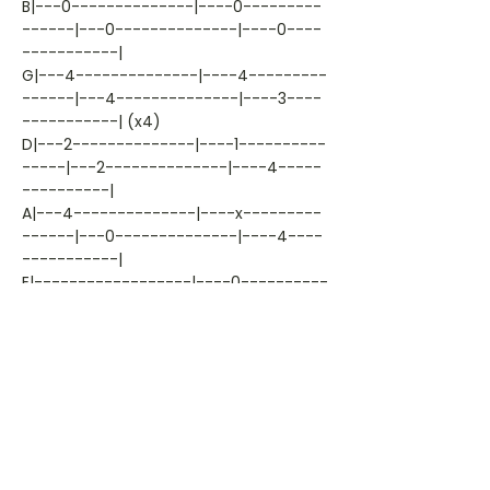
B|---0--------------|----0---------
------|---0--------------|----0----
-----------|
G|---4--------------|----4---------
------|---4--------------|----3----
-----------| (x4)
D|---2--------------|----1----------
-----|---2--------------|----4-----
----------|
A|---4--------------|----x---------
------|---0--------------|----4----
-----------|
E|------------------|----0----------
-----|------------------|----2------
---------|
Outro
C# C#
e|---0-0--\--x-x-x--|----0-0--\--x-
x-x---|
B|---0-0--\--x-x-x--|----0-0--\--x-