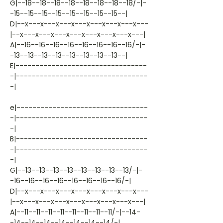
G|--18--18--18--18--18--18--18--18/-|-
-15--15--15--15--15--15--15--15--|
D|--x---x---x---x---x---x---x---x---
|--x---x---x---x---x---x---x---x---|
A|--16--16--16--16--16--16--16--16/-|-
-13--13--13--13--13--13--13--13--|
E|---------------------------------
-|---------------------------------
-|
e|---------------------------------
-|---------------------------------
-|
B|---------------------------------
-|---------------------------------
-|
G|--13--13--13--13--13--13--13--13/-|-
-16--16--16--16--16--16--16--16/-|
D|--x---x---x---x---x---x---x---x---
|--x---x---x---x---x---x---x---x---|
A|--11--11--11--11--11--11--11--11/-|--14-
-14--14--14--14--14--14--14/-|