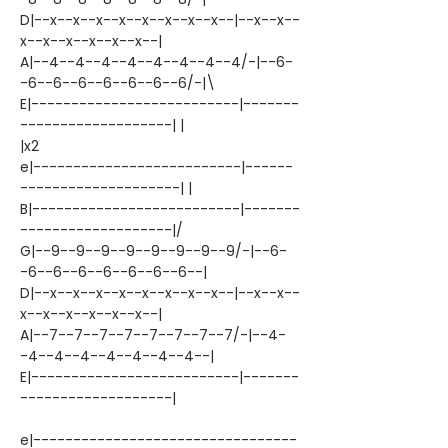
D|--x--x--x--x--x--x--x--x--|--x--x--
x--x--x--x--x--x--|
A|--4--4--4--4--4--4--4--4/-|--6-
-6--6--6--6--6--6--6/-|\
E|--------------------------|-------
-------------------| |
|x2
e|--------------------------|------
--------------------| |
B|--------------------------|-------
-------------------|/
G|--9--9--9--9--9--9--9--9/-|--6-
-6--6--6--6--6--6--6--|
D|--x--x--x--x--x--x--x--x--|--x--x--
x--x--x--x--x--x--|
A|--7--7--7--7--7--7--7--7/-|--4-
-4--4--4--4--4--4--4--|
E|--------------------------|-------
-------------------|
e|---------------------------------