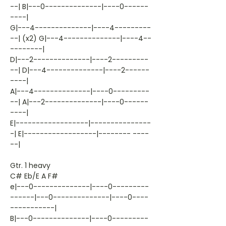
--| B|---0--------------|----0------
----|
G|---4--------------|----4---------
--| (x2) G|---4--------------|----4--
--------|
D|---2--------------|----2---------
--| D|---4--------------|----2------
----|
A|---4--------------|----0---------
--| A|---2--------------|----0------
----|
E|------------------|---------------
-| E|------------------|-------- ----
--|
Gtr. 1 heavy
C# Eb/E A F#
e|---0--------------|----0---------
------|---0--------------|----0----
-----------|
B|---0--------------|----0---------