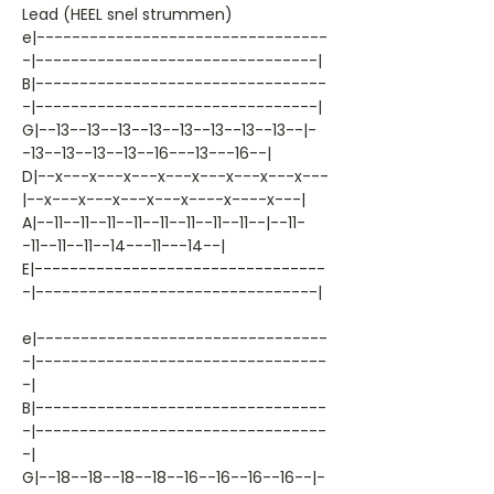
Lead (HEEL snel strummen)
e|---------------------------------
-|--------------------------------|
B|---------------------------------
-|--------------------------------|
G|--13--13--13--13--13--13--13--13--|-
-13--13--13--13--16---13---16--|
D|--x---x---x---x---x---x---x---x---
|--x---x---x---x---x----x----x---|
A|--11--11--11--11--11--11--11--11--|--11-
-11--11--11--14---11---14--|
E|---------------------------------
-|--------------------------------|
e|---------------------------------
-|---------------------------------
-|
B|---------------------------------
-|---------------------------------
-|
G|--18--18--18--18--16--16--16--16--|-