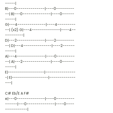
-----|
B|---0--------------|----0---------
--| B|---0--------------|----0------
-----|
G|---4--------------|----4---------
--| (x2) G|---4--------------|----4--
---------|
D|---2--------------|----2---------
--| D|---4--------------|----2------
-----|
A|---4--------------|----0---------
--| A|---2--------------|----0------
-----|
E|------------------|---------------
-| E|------------------|-------------
---|
C# Eb/E A F#
e|---0--------------|----0---------
------|---0--------------|----0----
-----------|