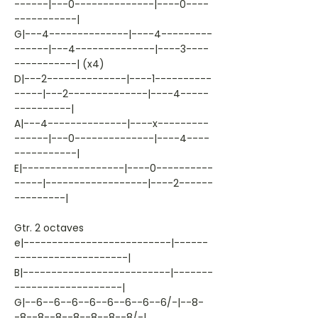
------|---0--------------|----0----
-----------|
G|---4--------------|----4---------
------|---4--------------|----3----
-----------| (x4)
D|---2--------------|----1----------
-----|---2--------------|----4-----
----------|
A|---4--------------|----x---------
------|---0--------------|----4----
-----------|
E|------------------|----0----------
-----|------------------|----2------
---------|
Gtr. 2 octaves
e|--------------------------|------
--------------------|
B|--------------------------|-------
-------------------|
G|--6--6--6--6--6--6--6--6/-|--8-
-8--8--8--8--8--8--8/-|