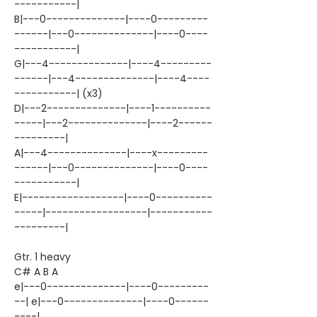
-----------|
B|---0--------------|----0---------
------|---0--------------|----0----
-----------|
G|---4--------------|----4---------
------|---4--------------|----4----
-----------| (x3)
D|---2--------------|----1----------
-----|---2--------------|----2------
---------|
A|---4--------------|----x---------
------|---0--------------|----0----
-----------|
E|------------------|----0----------
-----|------------------|-----------
---------|
Gtr. 1 heavy
C# A B A
e|---0--------------|----0---------
--| e|---0--------------|----0------
----|