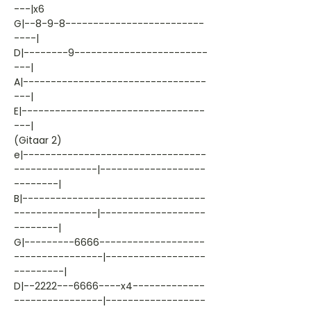
---|x6
G|--8-9-8-------------------------
----|
D|--------9------------------------
---|
A|---------------------------------
---|
E|---------------------------------
---|
(Gitaar 2)
e|---------------------------------
---------------|-------------------
--------|
B|---------------------------------
---------------|-------------------
--------|
G|---------6666-------------------
----------------|------------------
---------|
D|--2222---6666----x4-------------
----------------|------------------