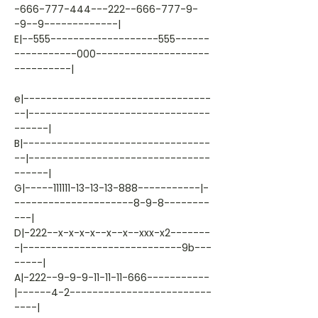
-666-777-444---222--666-777-9-
-9--9-------------|
E|--555-------------------555------
-----------000--------------------
----------|
e|---------------------------------
--|--------------------------------
------|
B|---------------------------------
--|--------------------------------
------|
G|-----111111-13-13-13-888-----------|-
---------------------8-9-8--------
---|
D|-222--x-x-x-x--x--x--xxx-x2-------
-|----------------------------9b---
-----|
A|-222--9-9-9-11-11-11-666-----------
|------4-2-------------------------
----|