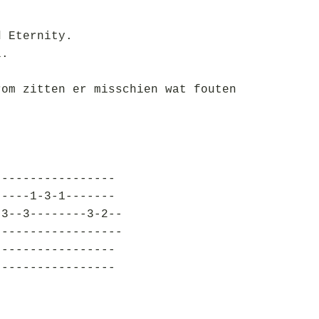
d Eternity.
l.
rom zitten er misschien wat fouten
-----------------
-----1-3-1-------
-3--3--------3-2--
------------------
-----------------
-----------------