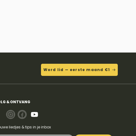
Word lid — eerste maand €1
LG & ONTVANG
euwe liedjes & tips in je inbox