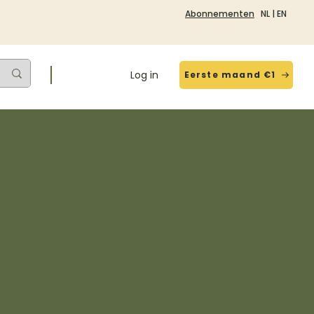
Abonnementen
NL
|
EN
Log in
Eerste maand €1