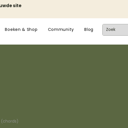
euwde site
Boeken & Shop
Community
Blog
n (chords)