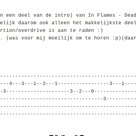
n een deel van de intro) van In Flames - Dea
elijk daarom ook alleen het makkelijkste dee
rtion/overdrive is aan te raden :)
. (was voor mij moeilijk om te horen :p)(daa
--------------------------------------------
---4---3---1--3---1-----------------3---1---
-3---------------------3--2---0-------------
----------------------------------3---------
--------------------------------------------
--------------------------------------------