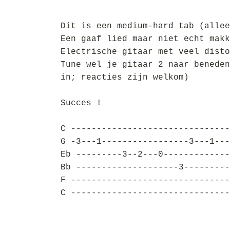
Dit is een medium-hard tab (allee
Een gaaf lied maar niet echt makk
Electrische gitaar met veel disto
Tune wel je gitaar 2 naar beneden
in; reacties zijn welkom)
Succes !
C -------------------------------
G -3---1-----------------3---1---
Eb ---------3--2---0-------------
Bb --------------------3---------
F -------------------------------
C -------------------------------