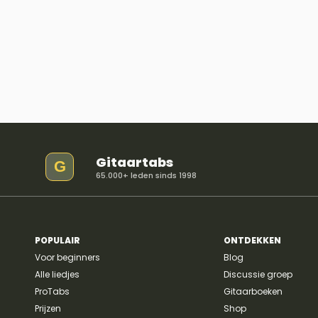
Gitaartabs
G
65.000+ leden sinds 1998
POPULAIR
ONTDEKKEN
Voor beginners
Blog
Alle liedjes
Discussie groep
ProTabs
Gitaarboeken
Prijzen
Shop