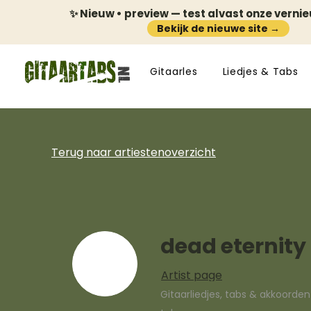
✨ Nieuw • preview — test alvast onze verni
Bekijk de nieuwe site →
Gitaarles
Liedjes & Tabs
Terug naar artiestenoverzicht
dead eternity
Artist page
Gitaarliedjes, tabs & akkoorde