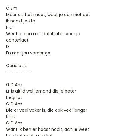
C Em
Maar als het moet, weet je dan niet dat
ik naast je sta
F C
Weet je dan niet dat ik alles voor je
achterlaat
D
En met jou verder ga
Couplet 2:
----------
G D Am
Er is altijd wel iemand die je beter
begrijpt
G D Am
Die er veel vaker is, die ook veel langer
blijft
G D Am
Want ik ben er haast nooit, ach je weet
hoe het gaat, mijn lief