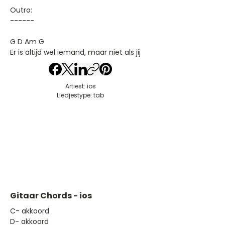
Outro:
------
G D Am G
Er is altijd wel iemand, maar niet als jij
Artiest: ios
Liedjestype: tab
Gitaar Chords - ios
​C- akkoord
D- akkoord