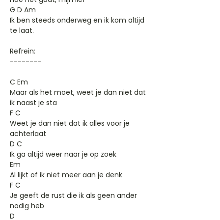
G D Am
Ik ben steeds onderweg en ik kom altijd
te laat.
Refrein:
--------
C Em
Maar als het moet, weet je dan niet dat
ik naast je sta
F C
Weet je dan niet dat ik alles voor je
achterlaat
D C
Ik ga altijd weer naar je op zoek
Em
Al lijkt of ik niet meer aan je denk
F C
Je geeft de rust die ik als geen ander
nodig heb
D