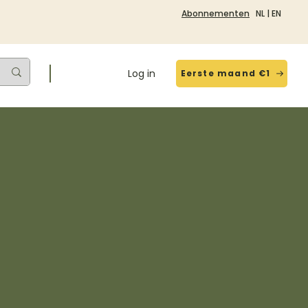
Abonnementen
NL
|
EN
Log in
Eerste maand €1