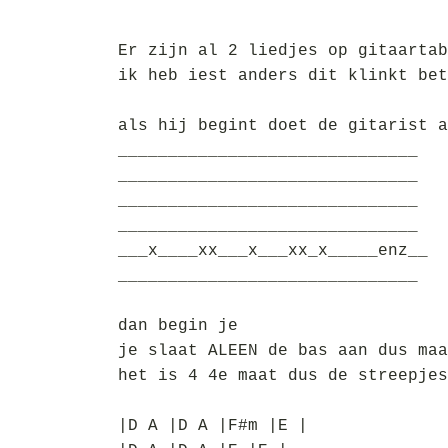
Er zijn al 2 liedjes op gitaartab
ik heb iest anders dit klinkt bet
als hij begint doet de gitarist a
______________________________
______________________________
______________________________
______________________________
___x____xx___x___xx_x_____enz__
______________________________
dan begin je
je slaat ALEEN de bas aan dus maa
het is 4 4e maat dus de streepjes
|D A |D A |F#m |E |