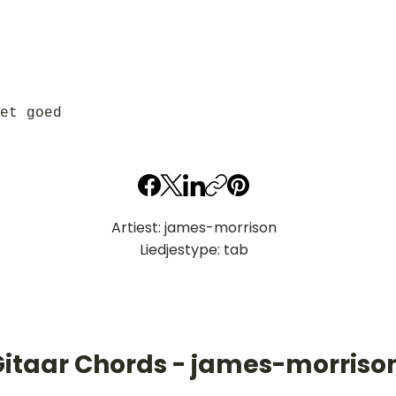
et goed
Artiest: james-morrison
Liedjestype: tab
Gitaar Chords - james-morriso