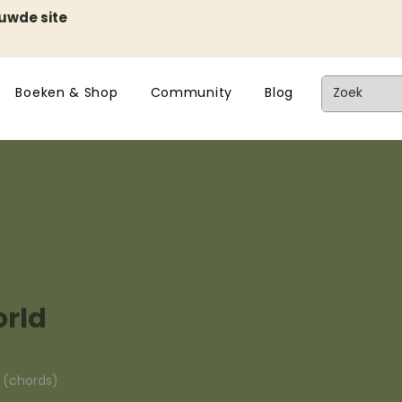
euwde site
Boeken & Shop
Community
Blog
orld
n (chords)