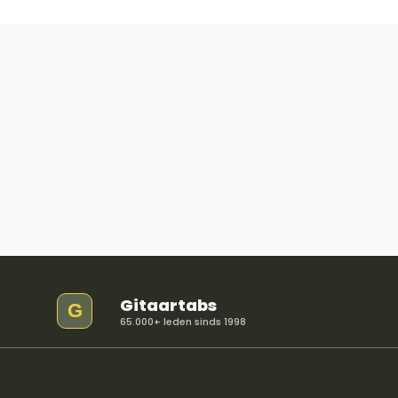
Gitaartabs
G
65.000+ leden sinds 1998