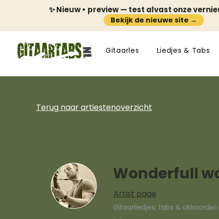
✨ Nieuw • preview — test alvast onze verni
Bekijk de nieuwe site →
Gitaarles
Liedjes & Tabs
Terug naar artiestenoverzicht
Wonderfull w
Artist page
Gitaarliedjes, tabs & akkoorde