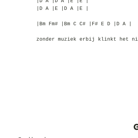
|D A |D A |E |E |
|D A |E |D A |E |
|Bm Fm# |Bm C C# |F# E D |D A |
zonder muziek erbij klinkt het ni