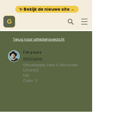
✨ Bekijk de nieuwe site →
G
Terug naar artiestenoverzicht
I'm yours
Artist page
Gitaarliedjes, tabs & akkoorden
(chords)
tab
Capo:
2