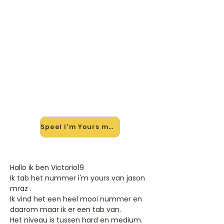
🎸 Speel I'm Yours mee — op
jouw tempo
✨ Nieuw • preview — op onze
vernieuwde website speel je I'm
Yours van Jason Mraz mee met de
interactieve speler: vertraag het
tempo, loop de lastige stukken en zie
je akkoorden meelopen. Test 'm
alvast.
Speel I'm Yours mee →
Hallo ik ben Victorio19
Ik tab het nummer i'm yours van jason
mraz .
Ik vind het een heel mooi nummer en
daarom maar ik er een tab van.
Het niveau is tussen hard en medium.