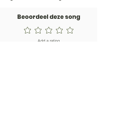
Beoordeel deze song
Add a rating
STEM
Gitaartabs
G
65.000+ leden sinds 1998
VOLG & ONTVANG