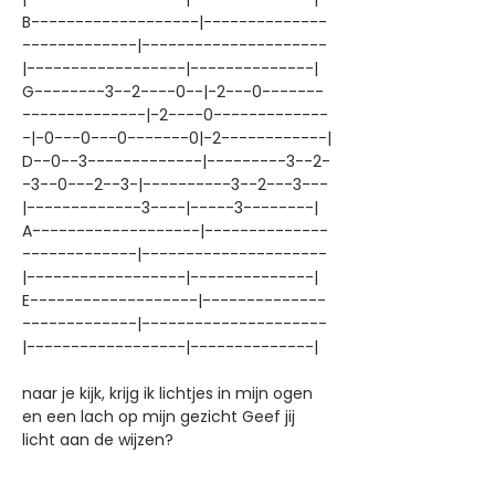
B-------------------|--------------
-------------|---------------------
|------------------|--------------|
G--------3--2----0--|-2---0-------
--------------|-2----0-------------
-|-0---0---0-------0|-2------------|
D--0--3-------------|---------3--2-
-3--0---2--3-|----------3--2---3---
|-------------3----|-----3--------|
A-------------------|--------------
-------------|---------------------
|------------------|--------------|
E-------------------|--------------
-------------|---------------------
|------------------|--------------|
naar je kijk, krijg ik lichtjes in mijn ogen
en een lach op mijn gezicht Geef jij
licht aan de wijzen?