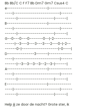
Bb Bb/C C F F7 Bb Dm7 Gm7 Csus4 C
e---------------------|------------
----|------------------------|------
------|-------------------|------|
B---------------------|------------
----|------------------------|------
------|-------------------|------|
G--0---0---0-------0--|-2---------
-----|--3---3---3---3---2---0-|-2--
------0-|-------------------|-0----|
D--------------3------|------------
----|------------------------|------
------|--3--3--3--3--2--3-|------|
A---------------------|------------
----|------------------------|------
------|-------------------|------|
E---------------------|------------
----|------------------------|------
------|-------------------|------|
Help jij ze door de nacht? Grote ster, ik