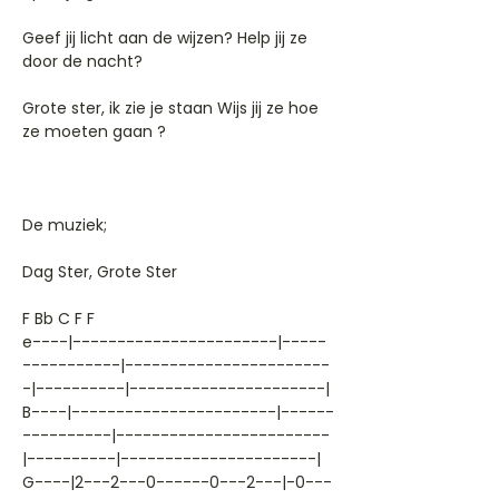
Geef jij licht aan de wijzen? Help jij ze
door de nacht?
Grote ster, ik zie je staan Wijs jij ze hoe
ze moeten gaan ?
De muziek;
Dag Ster, Grote Ster
F Bb C F F
e----|-----------------------|-----
-----------|-----------------------
-|----------|----------------------|
B----|-----------------------|------
----------|------------------------
|----------|----------------------|
G----|2---2---0------0---2---|-0---