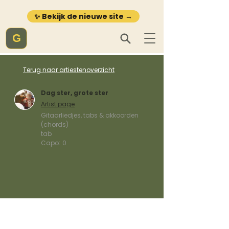
✨ Bekijk de nieuwe site →
G
Terug naar artiestenoverzicht
Dag ster, grote ster
Artist page
Gitaarliedjes, tabs & akkoorden
(chords)
tab
Capo:
0