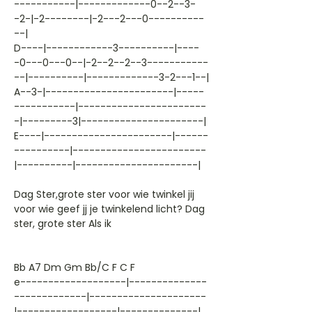
-----------|-------------0--2--3-
-2-|-2--------|-2---2---0----------
--|
D----|------------3----------|----
-0---0---0--|-2--2--2--3-----------
--|----------|-------------3-2---1--|
A--3-|-----------------------|-----
-----------|-----------------------
-|---------3|----------------------|
E----|-----------------------|------
----------|------------------------
|----------|----------------------|
Dag Ster,grote ster voor wie twinkel jij
voor wie geef jj je twinkelend licht? Dag
ster, grote ster Als ik
Bb A7 Dm Gm Bb/C F C F
e-------------------|--------------
-------------|---------------------
|------------------|--------------|