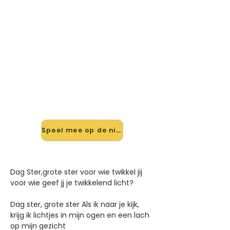
🎸 Speel Dag Ster, Grote Ster
mee — op jouw tempo
✨ Nieuw • preview — op onze
vernieuwde website speel je Dag
Ster, Grote Ster van Kerstliedjes mee
met de interactieve speler: vertraag
het tempo, loop de lastige stukken
en zie je akkoorden meelopen. Test
'm alvast.
Speel mee op de nieuwe site →
Dag Ster,grote ster voor wie twikkel jij
voor wie geef jj je twikkelend licht?
Dag ster, grote ster Als ik naar je kijk,
krijg ik lichtjes in mijn ogen en een lach
op mijn gezicht