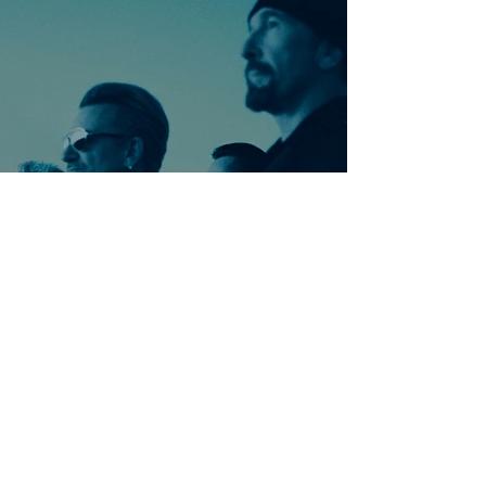
Ontdek meer nummers
van U2
Meer nummers van
artiestnaam
Helaas geen andere tabs & chords,
probeer de zoekbalk voor andere