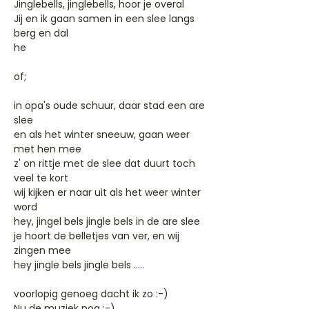
Jinglebells, jinglebells, hoor je overal
Jij en ik gaan samen in een slee langs
berg en dal
he
of;
in opa's oude schuur, daar stad een are
slee
en als het winter sneeuw, gaan weer
met hen mee
z' on rittje met de slee dat duurt toch
veel te kort
wij kijken er naar uit als het weer winter
word
hey, jingel bels jingle bels in de are slee
je hoort de belletjes van ver, en wij
zingen mee
hey jingle bels jingle bels .....
voorlopig genoeg dacht ik zo :-)
Nu de muziek nog ;-)