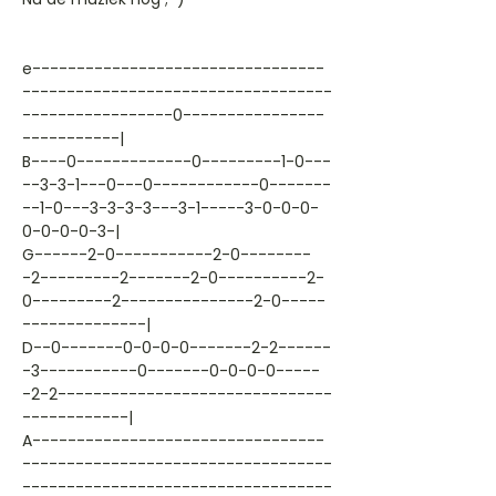
e---------------------------------
-----------------------------------
-----------------0----------------
-----------|
B----0-------------0---------1-0---
--3-3-1---0---0------------0-------
--1-0---3-3-3-3---3-1-----3-0-0-0-
0-0-0-0-3-|
G------2-0-----------2-0--------
-2---------2-------2-0----------2-
0---------2---------------2-0-----
--------------|
D--0-------0-0-0-0-------2-2------
-3-----------0-------0-0-0-0-----
-2-2-------------------------------
------------|
A---------------------------------
-----------------------------------
-----------------------------------