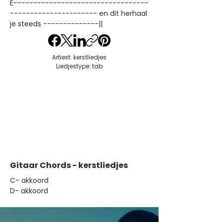
E----------------------------------
---------------------- en dit herhaal
je steeds --------------||
Artiest: kerstliedjes
Liedjestype: tab
Gitaar Chords - kerstliedjes
​C- akkoord
D- akkoord