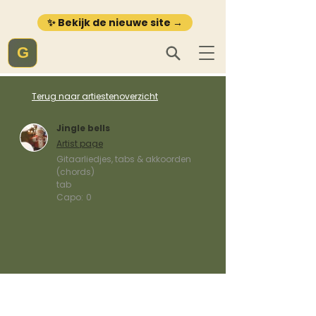
✨ Bekijk de nieuwe site →
G
Terug naar artiestenoverzicht
Jingle bells
Artist page
Gitaarliedjes, tabs & akkoorden
(chords)
tab
Capo:
0