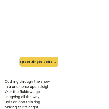
🎸 Speel Jingle Bells mee — op
jouw tempo
✨ Nieuw • preview — op onze
vernieuwde website speel je Jingle
Bells van Kerstliedjes mee met de
interactieve speler: vertraag het
tempo, loop de lastige stukken en zie
je akkoorden meelopen. Test 'm
alvast.
Speel Jingle Bells mee →
Dashing through the snow
In a one horse open sleigh
O'er the fields we go
Laughing all the way
Bells on bob tails ring
Making spirits bright