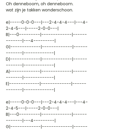
Oh denneboom, oh denneboom.
wat zijn je takken wonderschoon.
e|-----0-0-0---|---2-4-4-4---|---4-
2-4-5---|-----2-0-0---|
B|---0---------|-------------|------
-------|---4---------|
G|-------------|-------------|------
-------|-------------|
D|-------------|-------------|------
-------|-------------|
A|-------------|-------------|------
-------|-------------|
E|-------------|-------------|------
-------|-------------|
e|-----0-0-0---|---2-4-4-4---|---4-
2-4-5---|-----2-0-0---|
B|---0---------|-------------|------
-------|---4---------|
G|-------------|-------------|------