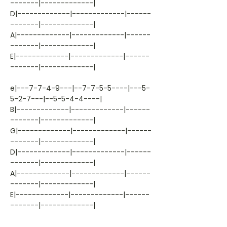
-------|-------------|
D|-------------|-------------|------
-------|-------------|
A|-------------|-------------|------
-------|-------------|
E|-------------|-------------|------
-------|-------------|
e|---7-7-4-9---|--7-7-5-5----|---5-
5-2-7---|--5-5-4-4----|
B|-------------|-------------|------
-------|-------------|
G|-------------|-------------|------
-------|-------------|
D|-------------|-------------|------
-------|-------------|
A|-------------|-------------|------
-------|-------------|
E|-------------|-------------|------
-------|-------------|