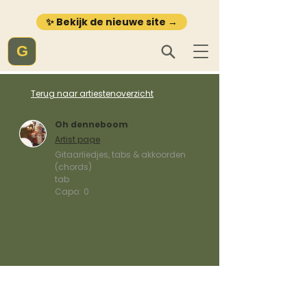
✨ Bekijk de nieuwe site →
G
Terug naar artiestenoverzicht
Oh denneboom
Artist page
Gitaarliedjes, tabs & akkoorden
(chords)
tab
Capo:
0