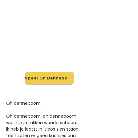
🎸 Speel Oh Denneboom mee —
op jouw tempo
✨ Nieuw • preview — op onze
vernieuwde website speel je Oh
Denneboom van Kerstliedjes mee
met de interactieve speler: vertraag
het tempo, loop de lastige stukken
en zie je akkoorden meelopen. Test
'm alvast.
Speel Oh Denneboom mee →
Oh denneboom,
Oh denneboom, oh denneboom.
wat zijn je takken wonderschoon.
ik heb je laatst in 't bos zien staan.
toen zaten er geen kaarsjes aan.