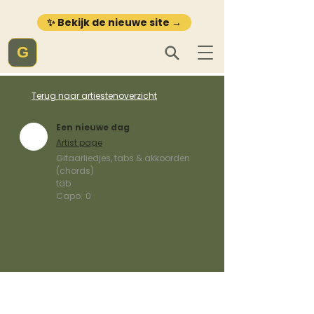
✨ Bekijk de nieuwe site →
G
Terug naar artiestenoverzicht
Een nieuwe dag
Artist page
Gitaarliedjes, tabs & akkoorden
(chords)
tab
Capo:
0