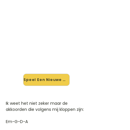
🎸 Speel Een Nieuwe Dag mee —
op jouw tempo
✨ Nieuw • preview — op onze
vernieuwde website speel je Een
Nieuwe Dag van Lange Frans Ft.
Jeroen Van Der Boom mee met de
interactieve speler: vertraag het
tempo, loop de lastige stukken en zie
je akkoorden meelopen. Test 'm
alvast.
Speel Een Nieuwe Dag mee →
Ik weet het niet zeker maar de
akkoorden die volgens mij kloppen zijn:
Em-G-D-A