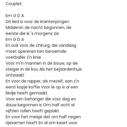
Couplet:
Em G D A
Dit lied is voor de krantenjongen
Middenin de nacht begonnen, de
eerste die ik 's morgens zie
Em G D A
En ook voor de chirurg, die vandaag
moet opereren Een beroemde
voetballer z'n knie
Voor m'n mannen in de bouw, op de
steiger in de kou Als het bejaardenhuis
ontwaakt
En voor de rapper, als mezelf, aan z'n
eerst kopje koffie Voor ie op is al een
liedje heeft gemaakt
Voor een behanger die voor dag en
dauw begonnen is Om half acht al
vijftien rollen heeft geplakt
En voor het meisje dat om half negen
rijexamen heeft En al om kwart voor