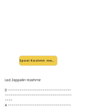
🎸 Speel Kashmir mee — op
jouw tempo
✨ Nieuw • preview — op onze
vernieuwde website speel je Kashmir
van Led Zeppelin mee met de
interactieve speler: vertraag het
tempo, loop de lastige stukken en zie
je akkoorden meelopen. Test 'm
alvast.
Speel Kashmir mee →
Led Zeppelin-Kashmir
D ---------------------------------
-----------------------------------
----
A ---------------------------------