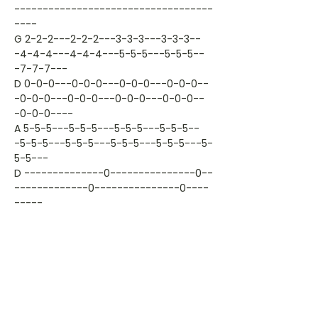
-----------------------------------
----
G 2-2-2---2-2-2---3-3-3---3-3-3--
-4-4-4---4-4-4---5-5-5---5-5-5--
-7-7-7---
D 0-0-0---0-0-0---0-0-0---0-0-0--
-0-0-0---0-0-0---0-0-0---0-0-0--
-0-0-0----
A 5-5-5---5-5-5---5-5-5---5-5-5--
-5-5-5---5-5-5---5-5-5---5-5-5---5-
5-5---
D --------------0---------------0--
-------------0---------------0----
-----