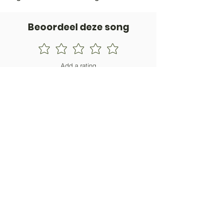
Beoordeel deze song
Add a rating
STEM
Gitaartabs
G
65.000+ leden sinds 1998
VOLG & ONTVANG