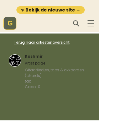
✨ Bekijk de nieuwe site →
G
Terug naar artiestenoverzicht
Kashmir
Artist page
Gitaarliedjes, tabs & akkoorden
(chords)
tab
Capo:
0