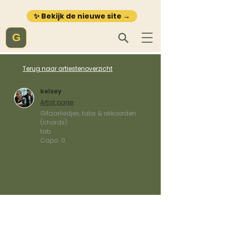
✨ Bekijk de nieuwe site →
G
Terug naar artiestenoverzicht
kelsey
Artist page
Gitaarliedjes, tabs & akkoorden
(chords)
tab
Capo:
0