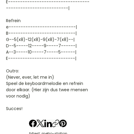
E----------------------------------
--------------------------|
Refrein
e----------------------------|
B----------------------------|
G--5(x8)-12(x8)-9(x8)-7(x8)--|
D--5-----12-----9-----7------|
A--3-----10-----7-----5------|
E----------------------------|
Outro:
(Never, ever, let me in)
Speel de keyboardmelodie en refrein
door elkaar. (Hier zijn dus twee mensen
voor nodig)
Succes!
Artiest: metro-station