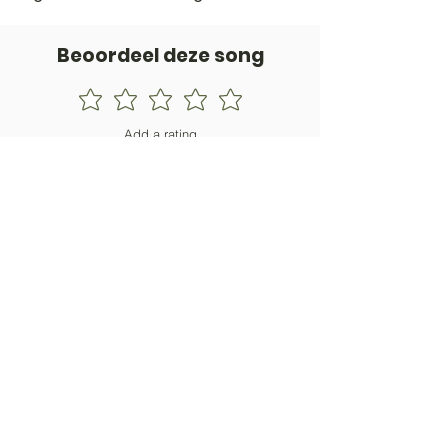
Beoordeel deze song
Add a rating
STEM
Gitaartabs
G
65.000+ leden sinds 1998
VOLG & ONTVANG