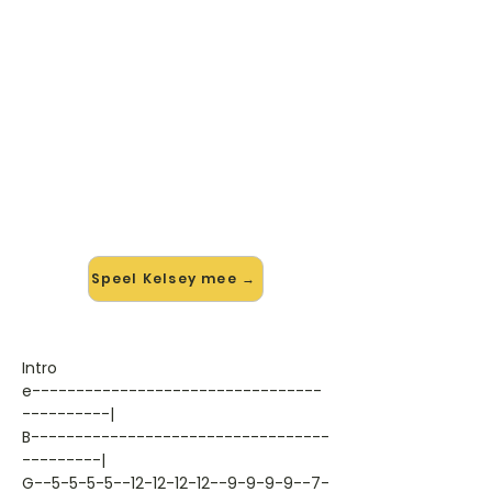
🎸 Speel Kelsey mee — op jouw
tempo
✨ Nieuw • preview — op onze
vernieuwde website speel je Kelsey
van Metro Station mee met de
interactieve speler: vertraag het
tempo, loop de lastige stukken en zie
je akkoorden meelopen. Test 'm
alvast.
Speel Kelsey mee →
Intro
e---------------------------------
----------|
B----------------------------------
---------|
G--5-5-5-5--12-12-12-12--9-9-9-9--7-