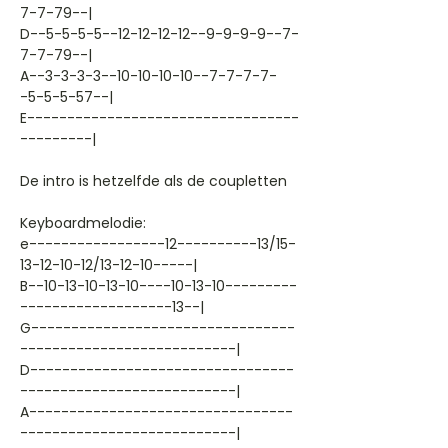
7-7-79--|
D--5-5-5-5--12-12-12-12--9-9-9-9--7-
7-7-79--|
A--3-3-3-3--10-10-10-10--7-7-7-7-
-5-5-5-57--|
E----------------------------------
---------|
De intro is hetzelfde als de coupletten
Keyboardmelodie:
e-----------------12----------13/15-
13-12-10-12/13-12-10-----|
B--10-13-10-13-10----10-13-10---------
-------------------13--|
G---------------------------------
---------------------------|
D---------------------------------
---------------------------|
A---------------------------------
---------------------------|